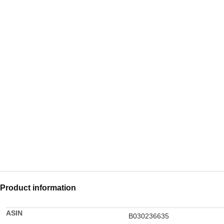
Product information
ASIN
B030236635