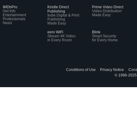
IMDbPro
Kindle Direct
Prime Video Direct
Get Info
Video Distribution
Publishing
Entertainment
Made Easy
Indie Digital & Print
Professionals
Publishing
Need
Made Easy
eero WiFi
Blink
Stream 4K Video
Smart Security
in Every Room
for Every Home
Conditions of Use
Privacy Notice
Cons
© 1996-2025, 