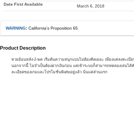
Date First Available
March 6, 2018
WARNING
:
California’s Proposition 65
Product Description
หวยย้อนหลัง-2-พค เริ่มต้นความสนุกแบบไม่ต้องคิดเยอะ เพียงแค่ลงทะเบียน
นอกจากนี้ ไม่จำเป็นต้องฝากเงินก่อน แค่เข้าระบบก็สามารถทดลองเล่นได้ทั
ละเอียดของเกมและโปรโมชั่นพิเศษอยู่แล้ว นั่นแค่ส่วนแรก