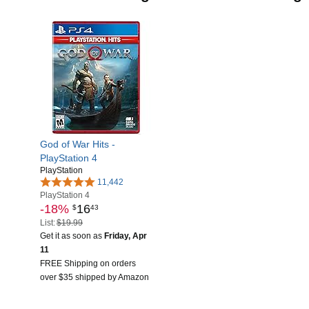
God of War Hits -
PlayStation 4
PlayStation
11,442
PlayStation 4
-18%
16
$
43
List:
$19.99
Get it as soon as
Friday, Apr
11
FREE Shipping on orders
over $35 shipped by Amazon