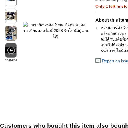
Only 1 left in st
About this ite
หวยย้อนหลัง-2-พ
พร้อมกิจกรรมรายว
จะได้รับแต้มพิเ
แบบไม่ต้องจ่ายเ
ธนาคาร ไม่ต้อง
Report an issue
2 VIDEOS
Customers who bought this item also bough