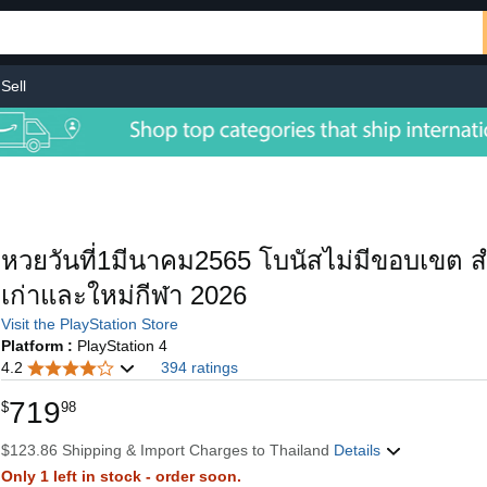
Sell
หวยวันที่1มีนาคม2565 โบนัสไม่มีขอบเขต ส
เก่าและใหม่กีฬา 2026
Visit the PlayStation Store
Platform :
PlayStation 4
4.2
394 ratings
719
$
98
$123.86 Shipping & Import Charges to Thailand
Details
Only 1 left in stock - order soon.