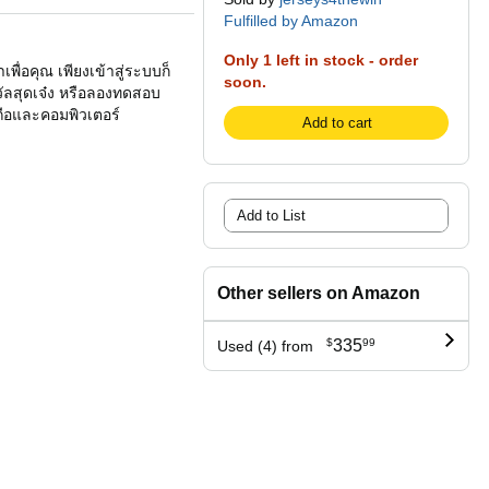
Fulfilled by Amazon
Only 1 left in stock - order
่อคุณ เพียงเข้าสู่ระบบก็
soon.
ัลสุดเจ๋ง หรือลองทดสอบ
ถือและคอมพิวเตอร์
Add to cart
Add to List
Other sellers on Amazon
$
335
99
Used (4) from