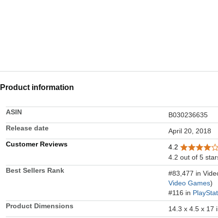
Product information
ASIN
B030236635
Release date
April 20, 2018
Customer Reviews
4.2
4.2 out of 5 star
Best Sellers Rank
#83,477 in Vid
Video Games
)
#116 in
PlaySta
Product Dimensions
14.3 x 4.5 x 17