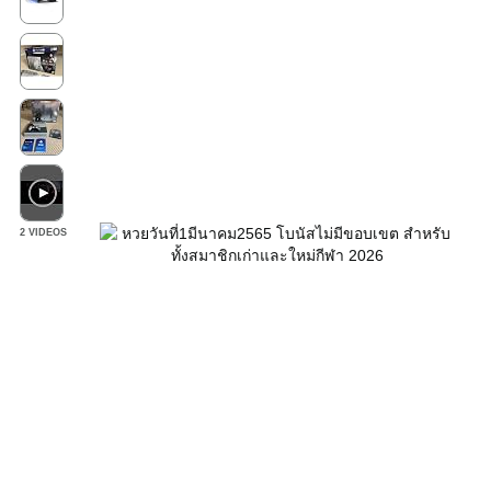
2 VIDEOS