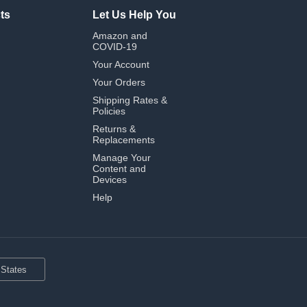
ts
Let Us Help You
Amazon and
COVID-19
Your Account
Your Orders
Shipping Rates &
Policies
Returns &
Replacements
Manage Your
Content and
Devices
Help
 States