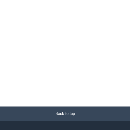
Back to top