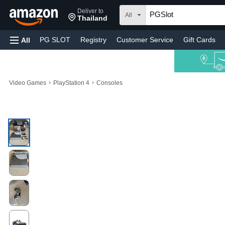
Deliver to
All
Thailand
PG SLOT
Registry
Customer Service
Gift Cards
All
›
›
Video Games
PlayStation 4
Consoles