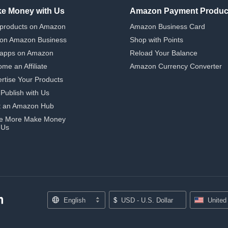
e Money with Us
Amazon Payment Produc
 products on Amazon
Amazon Business Card
 on Amazon Business
Shop with Points
 apps on Amazon
Reload Your Balance
me an Affiliate
Amazon Currency Converter
rtise Your Products
-Publish with Us
t an Amazon Hub
e More Make Money
 Us
English
$
USD - U.S. Dollar
United