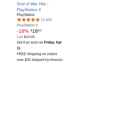
God of War Hits -
PlayStation 4
PlayStation
11,442
PlayStation 4
-18%
16
$
43
List:
$19.99
Get it as soon as
Friday, Apr
11
FREE Shipping on orders
over $35 shipped by Amazon