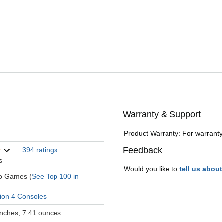
Warranty & Support
Product Warranty: For warranty
Feedback
394 ratings
s
Would you like to
tell us abou
eo Games (
See Top 100 in
tion 4 Consoles
 inches; 7.41 ounces