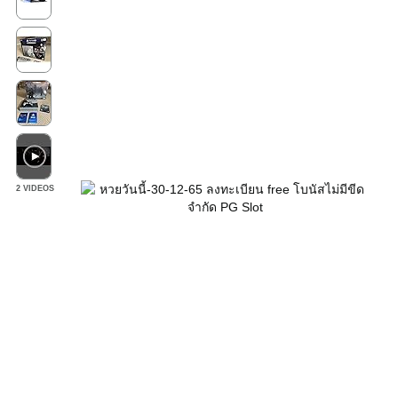
2 VIDEOS