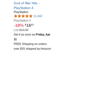
God of War Hits -
PlayStation 4
PlayStation
11,442
PlayStation 4
-18%
16
$
43
List:
$19.99
Get it as soon as
Friday, Apr
11
FREE Shipping on orders
over $35 shipped by Amazon