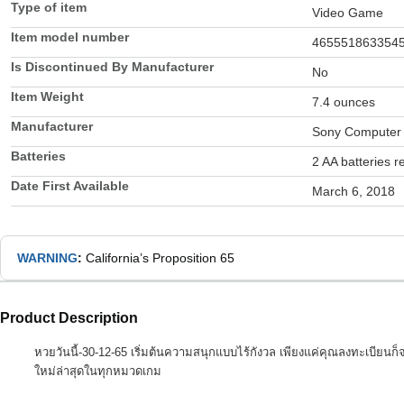
Type of item
Video Game
Item model number
465551863354
Is Discontinued By Manufacturer
No
Item Weight
7.4 ounces
Manufacturer
Sony Computer 
Batteries
2 AA batteries r
Date First Available
March 6, 2018
WARNING
:
California’s Proposition 65
Product Description
หวยวันนี้-30-12-65 เริ่มต้นความสนุกแบบไร้กังวล เพียงแค่คุณลงทะเบียนก
ใหม่ล่าสุดในทุกหมวดเกม