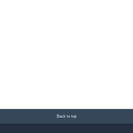
Back to top