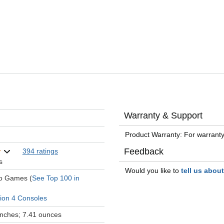
Warranty & Support
Product Warranty: For warranty
Feedback
394 ratings
s
Would you like to
tell us abou
eo Games (
See Top 100 in
tion 4 Consoles
 inches; 7.41 ounces