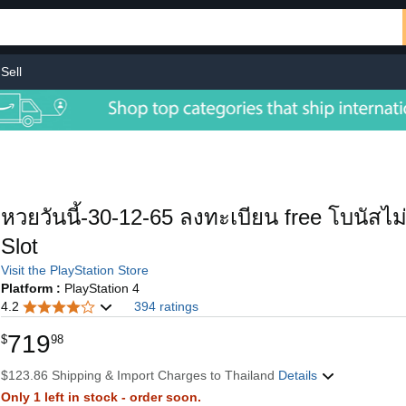
Sell
หวยวันนี้-30-12-65 ลงทะเบียน free โบนัสไม
Slot
Visit the PlayStation Store
Platform :
PlayStation 4
4.2
394 ratings
719
$
98
$123.86 Shipping & Import Charges to Thailand
Details
Only 1 left in stock - order soon.