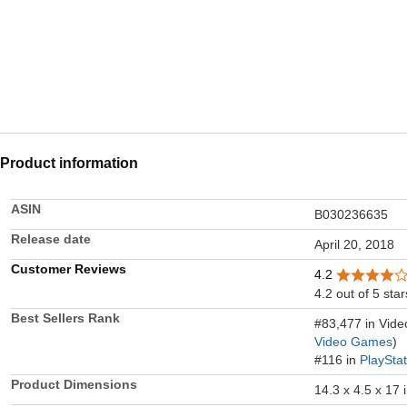
Product information
ASIN
B030236635
Release date
April 20, 2018
Customer Reviews
4.2
4.2 out of 5 star
Best Sellers Rank
#83,477 in Vid
Video Games
)
#116 in
PlaySta
Product Dimensions
14.3 x 4.5 x 17