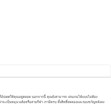
่อัปเดตให้คุณอยู่ตลอด นอกจากนี้ คุณยังสามารถ เล่นเกมได้แบบไม่ต้อง
าจะเป็นหมุนวงล้อหรือสายกีฬา เรามีครบ ทั้งสิทธิ์ทดลองและของขวัญหลังลง