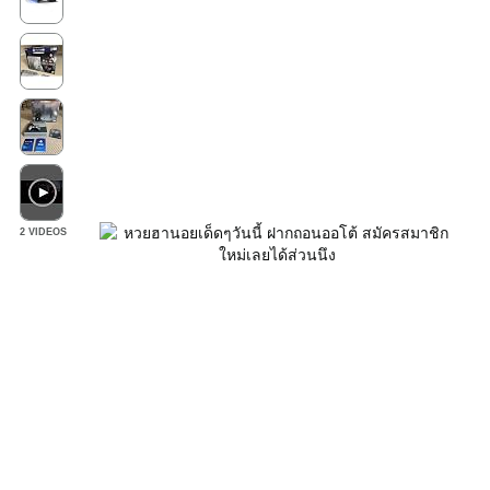
2 VIDEOS