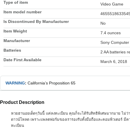
Type of item
Video Game
Item model number
465551863354
Is Discontinued By Manufacturer
No
Item Weight
7.4 ounces
Manufacturer
Sony Computer 
Batteries
2 AA batteries r
Date First Available
March 6, 2018
WARNING
:
California’s Proposition 65
Product Description
หวยฮานอยเด็ดๆวันนี้ แค่ลงทะเบียน คุณก็จะได้รับสิทธิพิเศษมากมาย ไม่ว
ดาวน์โหลด เพราะแพลตฟอร์มของเรารองรับทั้งมือถือและคอมพิวเตอร์ มีคว
ทะเบียน