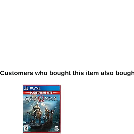
Customers who bought this item also bough