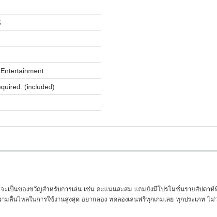
5
Entertainment
equired. (included)
่าจะเป็นของขวัญสำหรับการเล่น เช่น คะแนนสะสม แถมยังมีโปรโมชั่นรายสัปดาห์ที
ามลื่นไหลในการใช้งานสูงสุด อยากลอง ทดลองเล่นฟรีทุกเกมเลย ทุกประเภท ไม่ว่