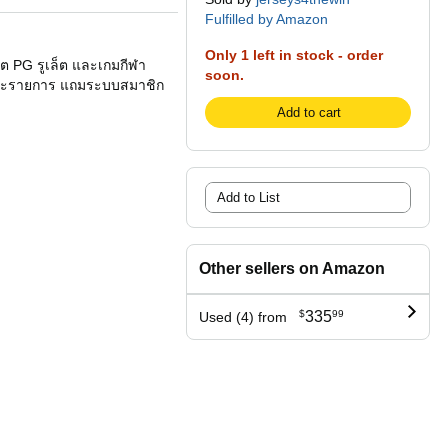
Fulfilled by Amazon
Only 1 left in stock - order
อต PG รูเล็ต และเกมกีฬา
soon.
ต่ละรายการ แถมระบบสมาชิก
Add to cart
Add to List
Other sellers on Amazon
$
335
99
Used (4) from