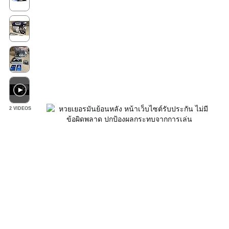
2 VIDEOS