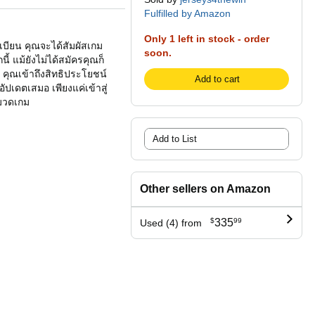
Fulfilled by Amazon
Only 1 left in stock - order
เบียน คุณจะได้สัมผัสเกม
soon.
้ แม้ยังไม่ได้สมัครคุณก็
 คุณเข้าถึงสิทธิประโยชน์
Add to cart
ัปเดตเสมอ เพียงแค่เข้าสู่
หมวดเกม
Add to List
Other sellers on Amazon
$
335
99
Used (4) from