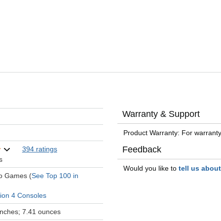
Warranty & Support
Product Warranty: For warranty
Feedback
394 ratings
s
Would you like to
tell us abou
eo Games (
See Top 100 in
tion 4 Consoles
 inches; 7.41 ounces