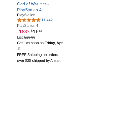
God of War Hits -
PlayStation 4
PlayStation
11,442
PlayStation 4
-18%
16
$
43
List:
$19.99
Get it as soon as
Friday, Apr
11
FREE Shipping on orders
over $35 shipped by Amazon