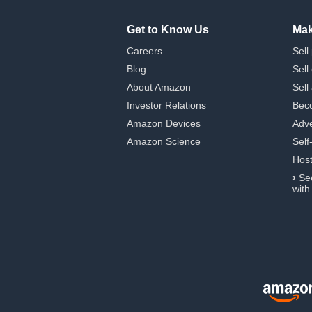
Get to Know Us
Mak
Careers
Sell
Blog
Sell
About Amazon
Sell
Investor Relations
Beco
Amazon Devices
Adve
Amazon Science
Self
Hos
›
Se
with