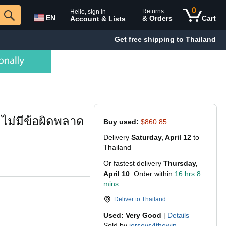
0
Returns
Hello, sign in
EN
& Orders
Cart
Account & Lists
Get free shipping to Thailand
 ไม่มีข้อผิดพลาด
Buy used:
$860.85
Delivery
Saturday, April 12
to
Thailand
Or fastest delivery
Thursday,
April 10
. Order within
16 hrs 8
mins
Deliver to
Thailand
Used: Very Good
|
Details
Sold by
jerseys4thewin