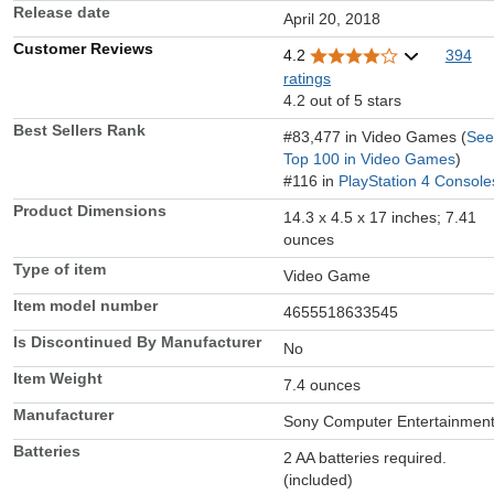
Release date
April 20, 2018
Customer Reviews
4.2
394
ratings
4.2 out of 5 stars
Best Sellers Rank
#83,477 in Video Games (
See
Top 100 in Video Games
)
#116 in
PlayStation 4 Console
Product Dimensions
14.3 x 4.5 x 17 inches; 7.41
ounces
Type of item
Video Game
Item model number
4655518633545
Is Discontinued By Manufacturer
No
Item Weight
7.4 ounces
Manufacturer
Sony Computer Entertainmen
Batteries
2 AA batteries required.
(included)