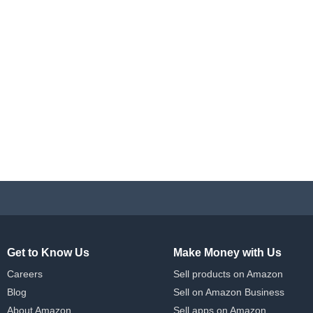
Get to Know Us
Make Money with Us
Careers
Sell products on Amazon
Blog
Sell on Amazon Business
About Amazon
Sell apps on Amazon