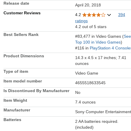
Release date
April 20, 2018
Customer Reviews
4.2
394
ratings
4.2 out of 5 stars
Best Sellers Rank
#83,477 in Video Games (
See
Top 100 in Video Games
)
#116 in
PlayStation 4 Console
Product Dimensions
14.3 x 4.5 x 17 inches; 7.41
ounces
Type of item
Video Game
Item model number
4655518633545
Is Discontinued By Manufacturer
No
Item Weight
7.4 ounces
Manufacturer
Sony Computer Entertainmen
Batteries
2 AA batteries required.
(included)