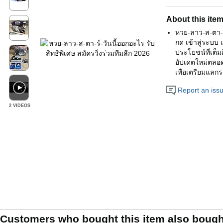
About this ite
หวย-ลาว-ส-ตา-ร
กด เข้าสู่ระบบ 
ประโยชน์ที่เต็ม
อัปเดตใหม่ตลอ
เพื่อเตรียมแลก
Report an issue
2 VIDEOS
Customers who bought this item also bough