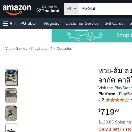
Deliver to
All
Thailand
PG SLOT
Registry
Customer Service
Gift Cards
S
All
›
›
Video Games
PlayStation 4
Consoles
หวย-ส้ม ลง
จำกัด คาส
Visit the PlayStat
Platform :
PlaySt
4.2
719
$
98
$123.86 Shipping
Only 1 left in st