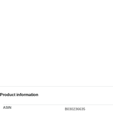
Product information
ASIN
B030236635