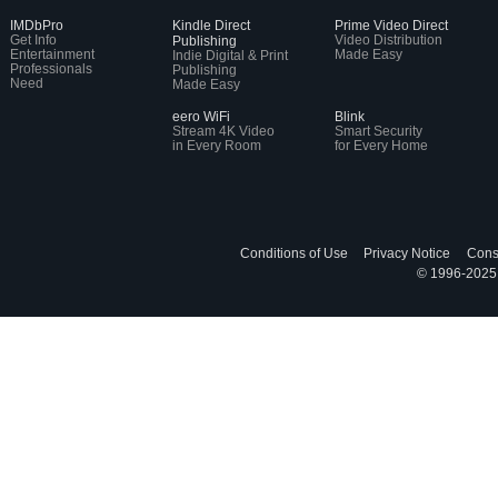
IMDbPro
Kindle Direct
Prime Video Direct
Get Info
Video Distribution
Publishing
Entertainment
Made Easy
Indie Digital & Print
Professionals
Publishing
Need
Made Easy
eero WiFi
Blink
Stream 4K Video
Smart Security
in Every Room
for Every Home
Conditions of Use
Privacy Notice
Cons
© 1996-2025, 