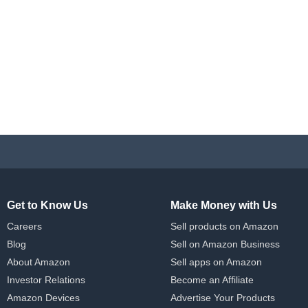
Get to Know Us
Make Money with Us
Careers
Sell products on Amazon
Blog
Sell on Amazon Business
About Amazon
Sell apps on Amazon
Investor Relations
Become an Affiliate
Amazon Devices
Advertise Your Products