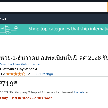
Sell
หวย-1-ธันวาคม ลงทะเบียนในปี คศ 2026 รับ
Visit the PlayStation Store
Platform :
PlayStation 4
4.2
394 ratings
719
$
98
$123.86 Shipping & Import Charges to Thailand
Details
Only 1 left in stock - order soon.