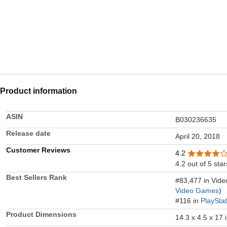
Product information
ASIN
B030236635
Release date
April 20, 2018
Customer Reviews
4.2
4.2 out of 5 star
Best Sellers Rank
#83,477 in Vid
Video Games
)
#116 in
PlaySta
Product Dimensions
14.3 x 4.5 x 17