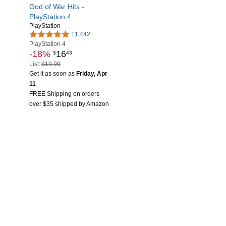
God of War Hits -
PlayStation 4
PlayStation
11,442
PlayStation 4
-18%
16
$
43
List:
$19.99
Get it as soon as
Friday, Apr
11
FREE Shipping on orders
over $35 shipped by Amazon