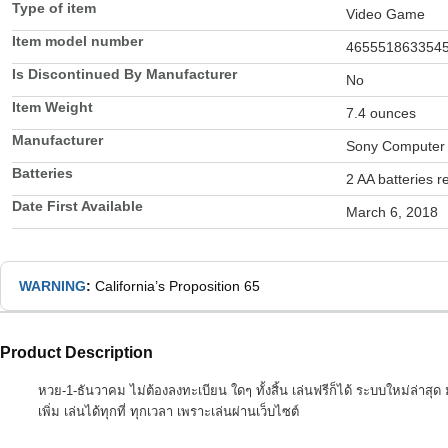
Type of item
Video Game
Item model number
465551863354
Is Discontinued By Manufacturer
No
Item Weight
7.4 ounces
Manufacturer
Sony Computer 
Batteries
2 AA batteries r
Date First Available
March 6, 2018
WARNING
:
California’s Proposition 65
Product Description
หวย-1-ธันวาคม ไม่ต้องลงทะเบียน ใดๆ ทั้งสิ้น เล่นฟรีก็ได้ ระบบใหม่ล่าสุด ม
เพิ่ม เล่นได้ทุกที่ ทุกเวลา เพราะเล่นผ่านเว็บไซต์