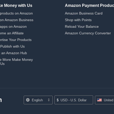
e Money with Us
Amazon Payment Produc
 products on Amazon
Amazon Business Card
 on Amazon Business
Shop with Points
 apps on Amazon
Reload Your Balance
me an Affiliate
Amazon Currency Converter
rtise Your Products
-Publish with Us
t an Amazon Hub
e More Make Money
 Us
English
$
USD - U.S. Dollar
United