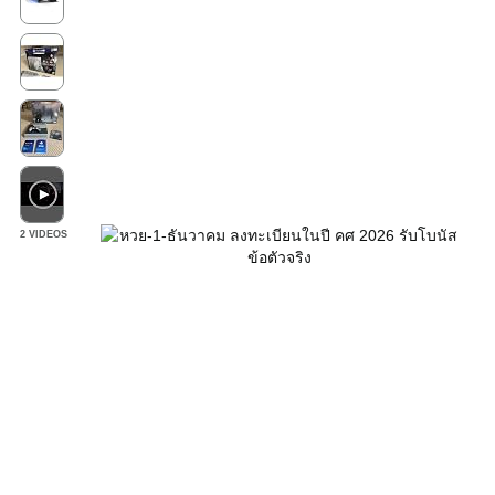
2 VIDEOS