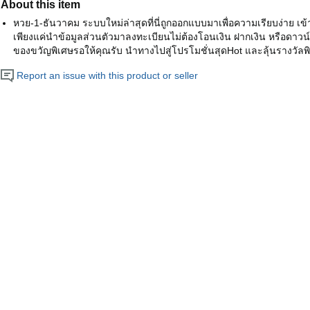
About this item
หวย-1-ธันวาคม ระบบใหม่ล่าสุดที่นี่ถูกออกแบบมาเพื่อความเรียบง่าย เข้า
เพียงแค่นำข้อมูลส่วนตัวมาลงทะเบียนไม่ต้องโอนเงิน ฝากเงิน หรือดาว
ของขวัญพิเศษรอให้คุณรับ นำทางไปสู่โปรโมชั่นสุดHot และลุ้นรางวัลพ
Report an issue with this product or seller