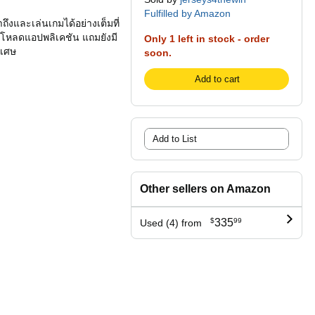
Fulfilled by Amazon
ถึงและเล่นเกมได้อย่างเต็มที่
น์โหลดแอปพลิเคชัน แถมยังมี
Only 1 left in stock - order
ิเศษ
soon.
Add to cart
Add to List
Other sellers on Amazon
$
335
99
Used (4) from