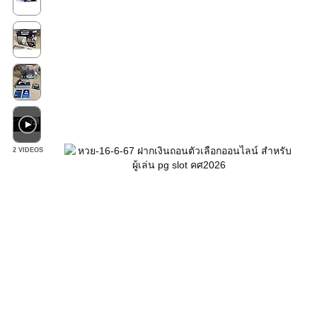
2 VIDEOS