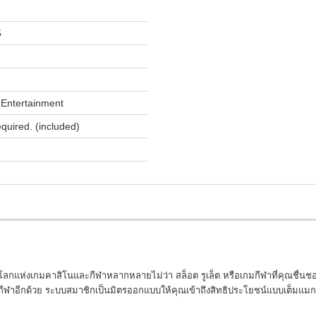
5
Entertainment
equired. (included)
โลกแห่งเกมคาสิโนและกีฬาหลากหลายไม่ว่า สล็อต รูเล็ต หรือเกมกีฬาที่คุณชื่นชอบ
ฬาอีกด้วย ระบบสมาชิกเป็นมิตรออกแบบให้คุณเข้าถึงสิทธิประโยชน์แบบเต็มแมกซ์