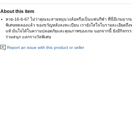
About this item
หวย-16-6-67 ไม่ว่าคุณจะสายหมุนวงล้อหรือเป็นแฟนกีฬา ที่นี่มีเกมมากมา
พิเศษทดลองแล้ว ของขวัญหลังลงทะเบียน เรายังใส่ใจในรายละเอียดถึงทุก
แท้ มั่นใจได้ในความปลอดภัยและคุณภาพของเกม นอกจากนี้ ยังมีกิจกรรม
ร่วมสนุก แลกรางวัลพิเศษ
Report an issue with this product or seller