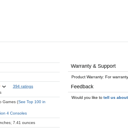
Warranty & Support
Product Warranty: For warranty
Feedback
394 ratings
s
Would you like to
tell us abou
eo Games (
See Top 100 in
tion 4 Consoles
 inches; 7.41 ounces