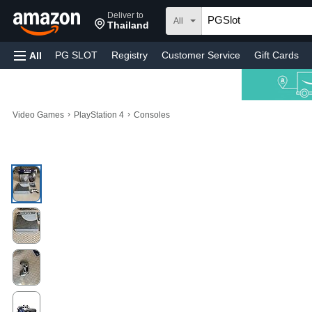
Deliver to
All
Thailand
PG SLOT
Registry
Customer Service
Gift Cards
All
›
›
Video Games
PlayStation 4
Consoles