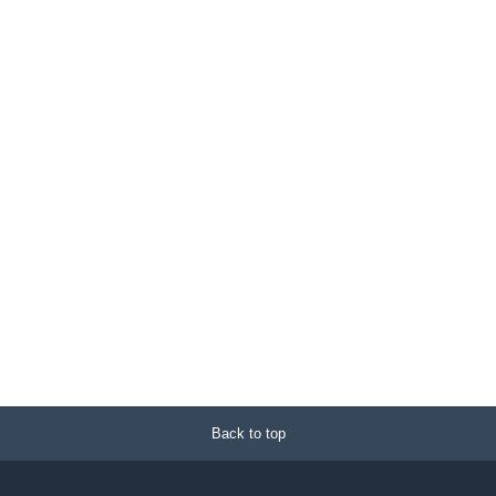
Back to top