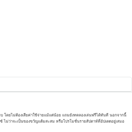
 โดยไม่ต้องเสียค่าใช้จ่ายแม้แต่น้อย แถมยังทดลองเล่นฟรีได้ทันที นอกจากนี้
 ไม่ว่าจะเป็นของขวัญแต้มสะสม หรือโปรโมชั่นรายสัปดาห์ที่อัปเดตอยู่เสมอ