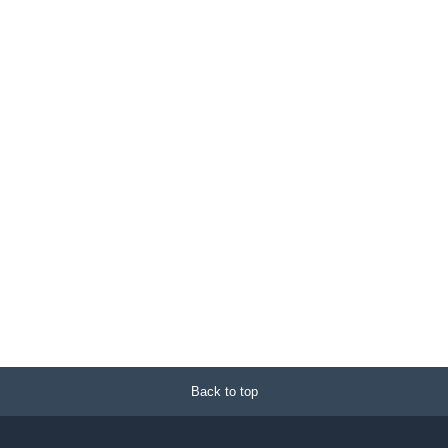
Back to top