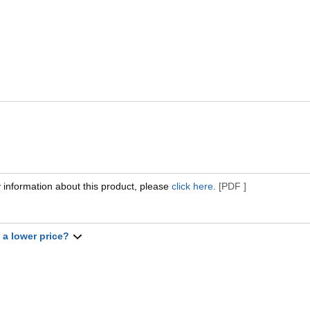
 information about this product, please
click here.
[PDF ]
t a lower price?