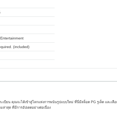
5
Entertainment
equired. (included)
น คุณจะได้เข้าสู่โลกแห่งการพนันรูปแบบใหม่ ที่นี่มีสล็อต PG รูเล็ต และเลือ
่าสุด ที่มีการอัปเดตอย่างต่อเนื่อง