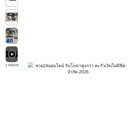
2 VIDEOS