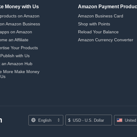
e Money with Us
Amazon Payment Produc
 products on Amazon
Amazon Business Card
 on Amazon Business
Shop with Points
 apps on Amazon
Reload Your Balance
me an Affiliate
Amazon Currency Converter
rtise Your Products
-Publish with Us
t an Amazon Hub
e More Make Money
 Us
English
$
USD - U.S. Dollar
United