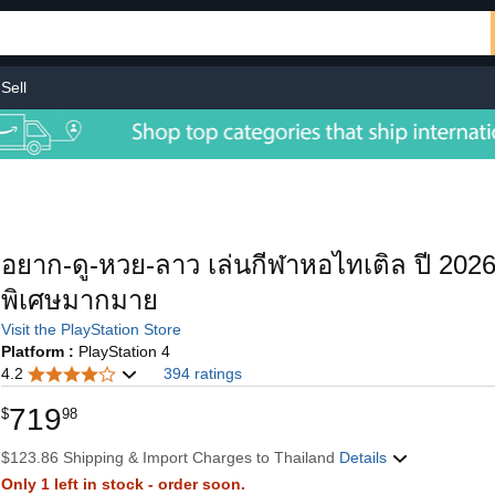
Sell
อยาก-ดู-หวย-ลาว เล่นกีฬาหอไทเติล ปี 2026
พิเศษมากมาย
Visit the PlayStation Store
Platform :
PlayStation 4
4.2
394 ratings
719
$
98
$123.86 Shipping & Import Charges to Thailand
Details
Only 1 left in stock - order soon.