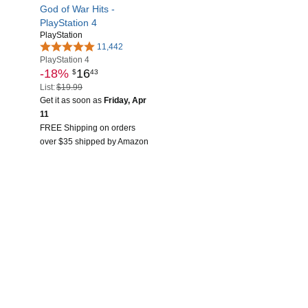
God of War Hits -
PlayStation 4
PlayStation
11,442
PlayStation 4
-18%
16
$
43
List:
$19.99
Get it as soon as
Friday, Apr
11
FREE Shipping on orders
over $35 shipped by Amazon