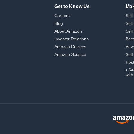
Get to Know Us
Mak
Careers
Sell
Blog
Sell
About Amazon
Sell
Investor Relations
Beco
Amazon Devices
Adve
Amazon Science
Self
Hos
›
Se
with