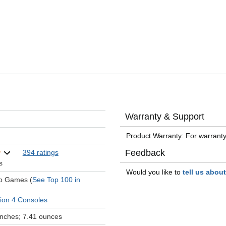
Warranty & Support
Product Warranty: For warranty
Feedback
394 ratings
s
Would you like to
tell us abou
eo Games (
See Top 100 in
tion 4 Consoles
 inches; 7.41 ounces