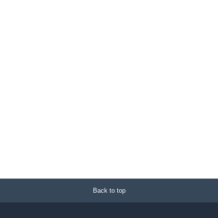
Back to top