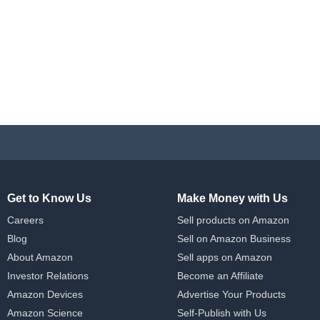
Get to Know Us
Make Money with Us
Careers
Sell products on Amazon
Blog
Sell on Amazon Business
About Amazon
Sell apps on Amazon
Investor Relations
Become an Affiliate
Amazon Devices
Advertise Your Products
Amazon Science
Self-Publish with Us