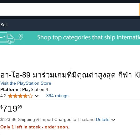
Sell
อา-โอ-89 มาร่วมเกมที่มีคุณค่าสูงสุด กีฬา K
Visit the PlayStation Store
Platform :
PlayStation 4
4.2
394 ratings
719
$
98
$123.86 Shipping & Import Charges to Thailand
Details
Only 1 left in stock - order soon.