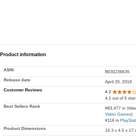
Product information
ASIN
B030236635
Release date
April 20, 2018
Customer Reviews
4.2
4.2 out of 5 star
Best Sellers Rank
#83,477 in Vid
Video Games
)
#116 in
PlaySta
Product Dimensions
14.3 x 4.5 x 17