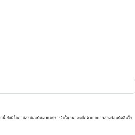
จากนี้ ยังมีโอกาสสะสมแต้มมาแลกรางวัลในอนาคตอีกด้วย อยากลองก่อนตัดสินใจ