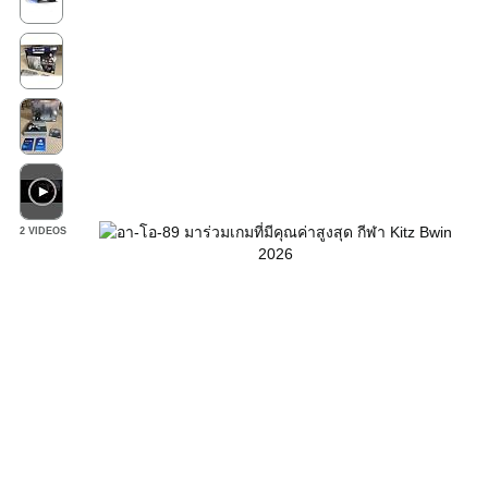
2 VIDEOS