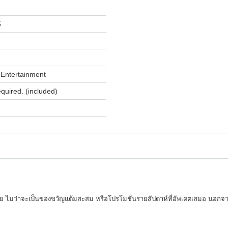
5
Entertainment
equired. (included)
าย ไม่ว่าจะเป็นของขวัญแต้มสะสม หรือโปรโมชั่นรายสัปดาห์ที่อัพเดตเสมอ นอก