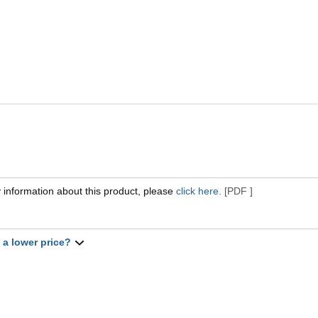
 information about this product, please
click here.
[PDF ]
t a lower price?