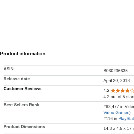
Product information
ASIN
B030236635
Release date
April 20, 2018
Customer Reviews
4.2
4.2 out of 5 star
Best Sellers Rank
#83,477 in Vid
Video Games
)
#116 in
PlaySta
Product Dimensions
14.3 x 4.5 x 17