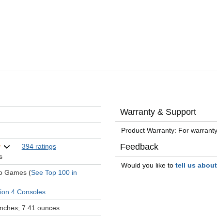
Warranty & Support
Product Warranty: For warranty
Feedback
394 ratings
s
Would you like to
tell us abou
eo Games (
See Top 100 in
tion 4 Consoles
 inches; 7.41 ounces