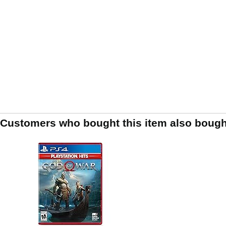
Customers who bought this item also bough