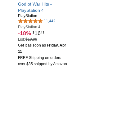
God of War Hits -
PlayStation 4
PlayStation
11,442
PlayStation 4
-18%
16
$
43
List:
$19.99
Get it as soon as
Friday, Apr
11
FREE Shipping on orders
over $35 shipped by Amazon