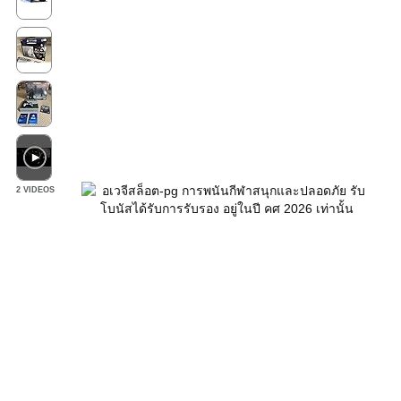
2 VIDEOS