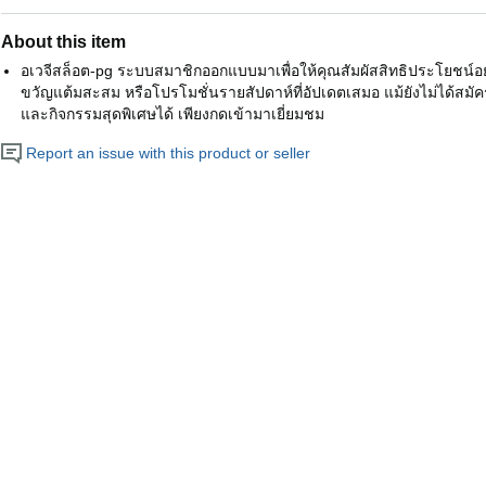
About this item
อเวจีสล็อต-pg ระบบสมาชิกออกแบบมาเพื่อให้คุณสัมผัสสิทธิประโยชน์อย่า
ขวัญแต้มสะสม หรือโปรโมชั่นรายสัปดาห์ที่อัปเดตเสมอ แม้ยังไม่ได้ส
และกิจกรรมสุดพิเศษได้ เพียงกดเข้ามาเยี่ยมชม
Report an issue with this product or seller