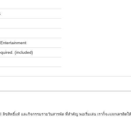
5
Entertainment
equired. (included)
I ลิขสิทธิ์แท้ และกิจกรรมรายวันสารพัด ที่สำคัญ พอเริ่มเล่น เราก็จะแจกเครดิตให้