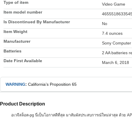
Type of item
Video Game
Item model number
465551863354
Is Discontinued By Manufacturer
No
Item Weight
7.4 ounces
Manufacturer
Sony Computer 
Batteries
2 AA batteries r
Date First Available
March 6, 2018
WARNING
:
California’s Proposition 65
Product Description
อเวจีสล็อต-pg นี่เป็นโอกาสดีที่สุด มาสัมผัสประสบการณ์ใหม่ล่าสุด ด้วย AP