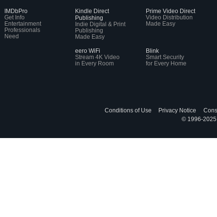
IMDbPro
Kindle Direct
Prime Video Direct
Get Info
Video Distribution
Publishing
Entertainment
Made Easy
Indie Digital & Print
Professionals
Publishing
Need
Made Easy
eero WiFi
Blink
Stream 4K Video
Smart Security
in Every Room
for Every Home
Conditions of Use
Privacy Notice
Cons
© 1996-2025, 