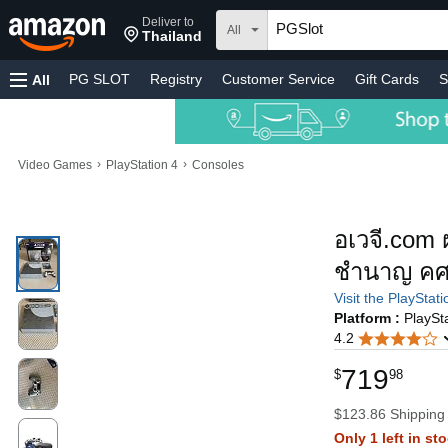
Deliver to
All
Thailand
PG SLOT
Registry
Customer Service
Gift Cards
S
All
›
›
Video Games
PlayStation 4
Consoles
อเวจี.com 
ชำนาญ คศ
Visit the PlayStat
Platform :
PlaySt
4.2
719
$
98
$123.86 Shipping
Only 1 left in st