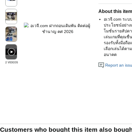
About this ite
อเวจี.com ระบบ
ประโยชน์อย่างเ
โมชั่นรายสัปดา
เล่นเกมที่คุณช
รองรับทั้งมือ
เลือกเล่นได้ต
อนาคต
2 VIDEOS
Report an issue
Customers who bought this item also bough