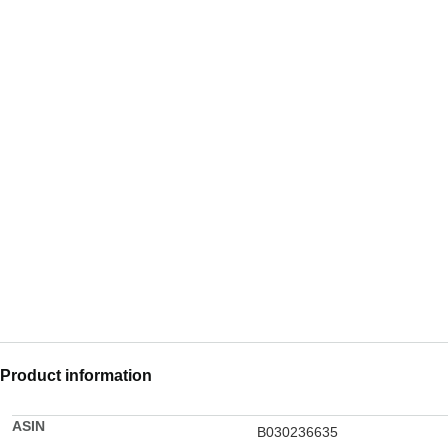
Product information
ASIN
B030236635