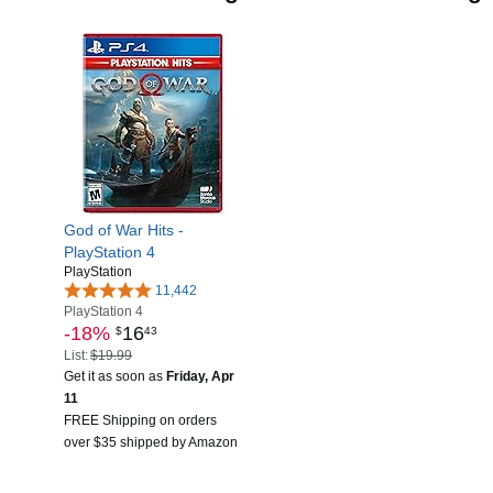
God of War Hits -
PlayStation 4
PlayStation
11,442
PlayStation 4
-18%
16
$
43
List:
$19.99
Get it as soon as
Friday, Apr
11
FREE Shipping on orders
over $35 shipped by Amazon