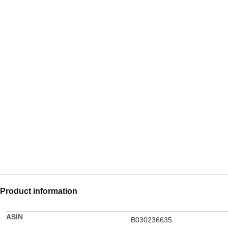
Product information
ASIN
B030236635