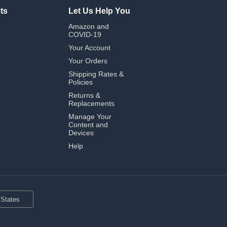
ts
Let Us Help You
Amazon and
COVID-19
Your Account
Your Orders
Shipping Rates &
Policies
Returns &
Replacements
Manage Your
Content and
Devices
Help
 States