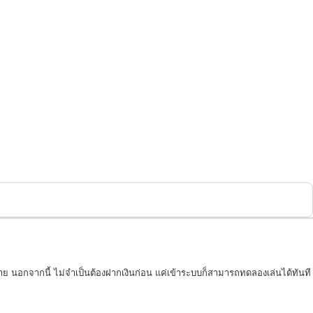
าย นอกจากนี้ ไม่จำเป็นต้องฝากเงินก่อน แค่เข้าระบบก็สามารถทดลองเล่นได้ทันที