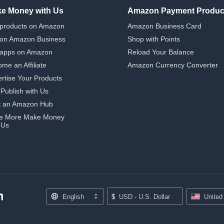
e Money with Us
Amazon Payment Produc
 products on Amazon
Amazon Business Card
 on Amazon Business
Shop with Points
 apps on Amazon
Reload Your Balance
me an Affiliate
Amazon Currency Converter
rtise Your Products
-Publish with Us
t an Amazon Hub
e More Make Money
 Us
English
$
USD - U.S. Dollar
United