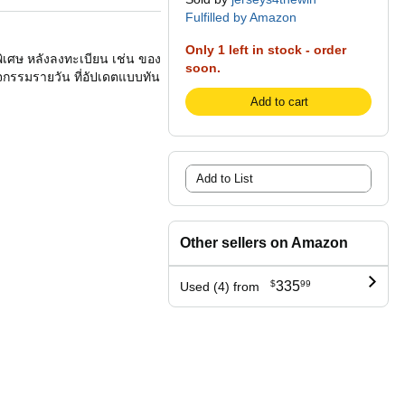
Fulfilled by Amazon
Only 1 left in stock - order
ิเศษ หลังลงทะเบียน เช่น ของ
soon.
กิจกรรมรายวัน ที่อัปเดตแบบทัน
Add to cart
Add to List
Other sellers on Amazon
$
335
99
Used (4) from