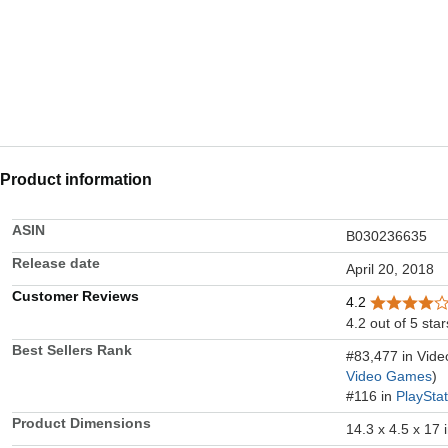
Product information
ASIN
B030236635
Release date
April 20, 2018
Customer Reviews
4.2
4.2 out of 5 star
Best Sellers Rank
#83,477 in Vid
Video Games
)
#116 in
PlaySta
Product Dimensions
14.3 x 4.5 x 17