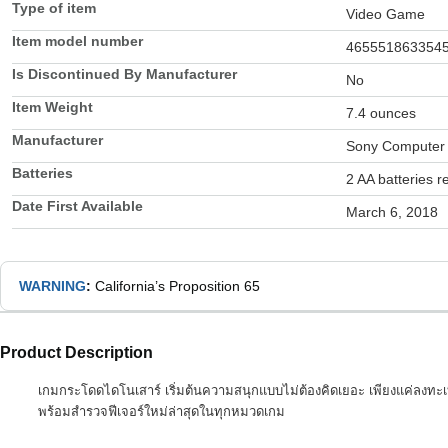
Type of item
Video Game
Item model number
465551863354
Is Discontinued By Manufacturer
No
Item Weight
7.4 ounces
Manufacturer
Sony Computer 
Batteries
2 AA batteries r
Date First Available
March 6, 2018
WARNING
:
California’s Proposition 65
Product Description
เกมกระโดดไดโนเสาร์ เริ่มต้นความสนุกแบบไม่ต้องคิดเยอะ เพียงแค่ลงทะเบ
พร้อมสำรวจฟีเจอร์ใหม่ล่าสุดในทุกหมวดเกม