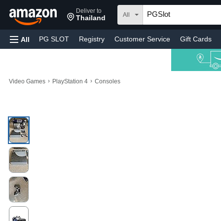
Deliver to
All
Thailand
PG SLOT
Registry
Customer Service
Gift Cards
All
›
›
Video Games
PlayStation 4
Consoles