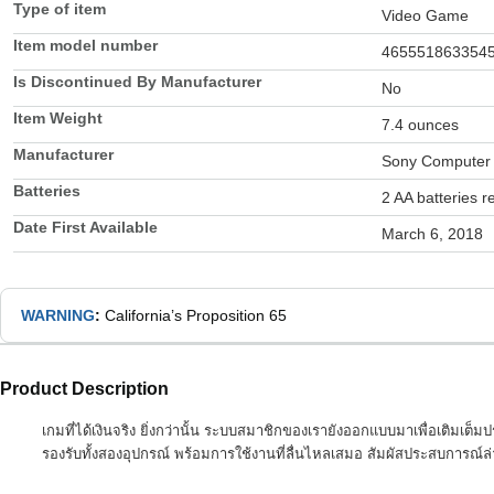
Type of item
Video Game
Item model number
465551863354
Is Discontinued By Manufacturer
No
Item Weight
7.4 ounces
Manufacturer
Sony Computer 
Batteries
2 AA batteries r
Date First Available
March 6, 2018
WARNING
:
California’s Proposition 65
Product Description
เกมที่ได้เงินจริง ยิ่งกว่านั้น ระบบสมาชิกของเรายังออกแบบมาเพื่อเติมเ
รองรับทั้งสองอุปกรณ์ พร้อมการใช้งานที่ลื่นไหลเสมอ สัมผัสประสบการณ์ล่า