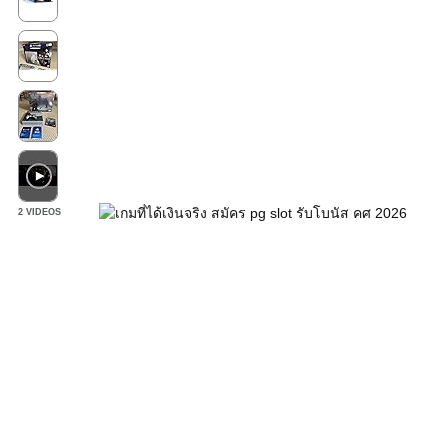
2 VIDEOS