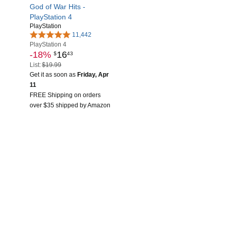
God of War Hits -
PlayStation 4
PlayStation
11,442
PlayStation 4
-18%
16
$
43
List:
$19.99
Get it as soon as
Friday, Apr
11
FREE Shipping on orders
over $35 shipped by Amazon