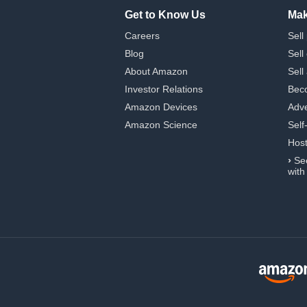
Get to Know Us
Mak
Careers
Sell
Blog
Sell
About Amazon
Sell
Investor Relations
Beco
Amazon Devices
Adve
Amazon Science
Self
Hos
›
Se
with