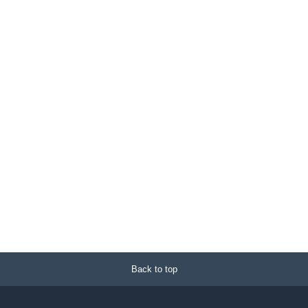
Back to top