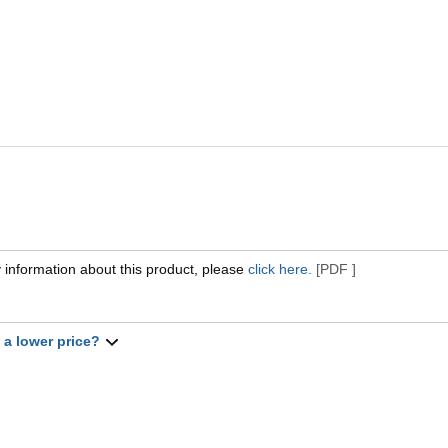
 information about this product, please
click here.
[PDF ]
t a lower price?