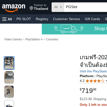
Deliver to
All
Thailand
PG SLOT
Registry
Customer Service
Gift Cards
S
All
›
›
Video Games
PlayStation 4
Consoles
เกมฟรี-202
จำเป็นต้อง
Visit the PlayStat
Platform :
PlaySt
4.2
719
$
98
$123.86 Shipping
Only 1 left in st