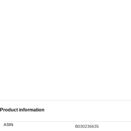
Product information
ASIN
B030236635