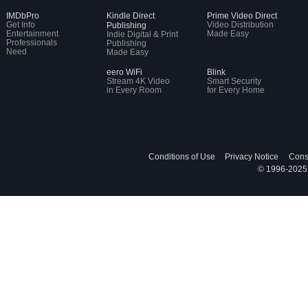
IMDbPro
Kindle Direct
Prime Video Direct
Get Info
Video Distribution
Publishing
Entertainment
Made Easy
Indie Digital & Print
Professionals
Publishing
Need
Made Easy
eero WiFi
Blink
Stream 4K Video
Smart Security
in Every Room
for Every Home
Conditions of Use
Privacy Notice
Cons
© 1996-2025, 