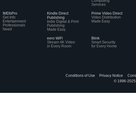
Computing
Services
IMDbPro
Kindle Direct
Prime Video Direct
Get Info
Video Distribution
Publishing
Entertainment
Made Easy
Indie Digital & Print
Professionals
Publishing
Need
Made Easy
eero WiFi
Blink
Stream 4K Video
Smart Security
in Every Room
for Every Home
Conditions of Use
Privacy Notice
Cons
© 1996-2025, 