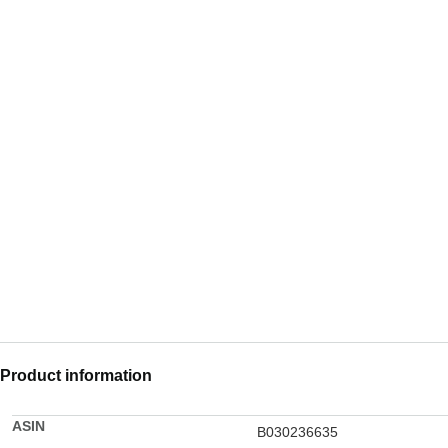
Product information
ASIN
B030236635