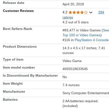
Release date
April 20, 2018
Customer Reviews
4.2
394
ratings
4.2 out of 5 stars
Best Sellers Rank
#83,477 in Video Games (
See
Top 100 in Video Games
)
#116 in
PlayStation 4 Console
Product Dimensions
14.3 x 4.5 x 17 inches; 7.41
ounces
Type of item
Video Game
Item model number
4655518633545
Is Discontinued By Manufacturer
No
Item Weight
7.4 ounces
Manufacturer
Sony Computer Entertainmen
Batteries
2 AA batteries required.
(included)