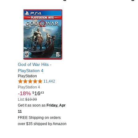
God of War Hits -
PlayStation 4
PlayStation
11,442
PlayStation 4
-18%
16
$
43
List:
$19.99
Get it as soon as
Friday, Apr
11
FREE Shipping on orders
over $35 shipped by Amazon