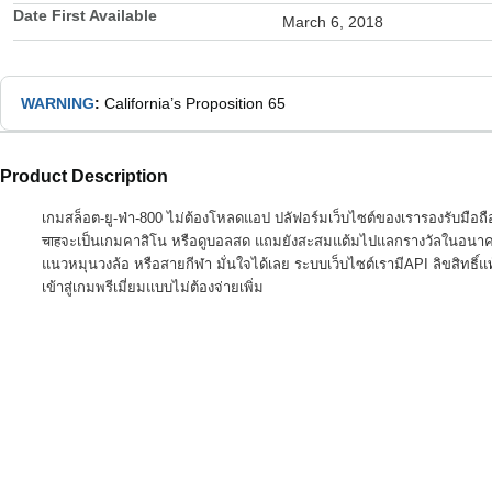
Date First Available
March 6, 2018
WARNING
:
California’s Proposition 65
Product Description
เกมสล็อต-ยู-ฟ่า-800 ไม่ต้องโหลดแอป ปลัฟอร์มเว็บไซต์ของเรารองรับมือ
चाहจะเป็นเกมคาสิโน หรือดูบอลสด แถมยังสะสมแต้มไปแลกรางวัลในอนาคตอีก 
แนวหมุนวงล้อ หรือสายกีฬา มั่นใจได้เลย ระบบเว็บไซต์เรามีAPI ลิขสิทธิ์แท้ 
เข้าสู่เกมพรีเมี่ยมแบบไม่ต้องจ่ายเพิ่ม