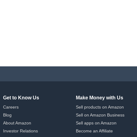
Get to Know Us
Make Money with Us
Careers
Sell products on Amazon
Blog
Sell on Amazon Business
About Amazon
Sell apps on Amazon
Investor Relations
Become an Affiliate