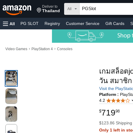
Deliver to
All
Thailand
PG SLOT
Registry
Customer Service
Gift Cards
S
All
›
›
Video Games
PlayStation 4
Consoles
เกมสล็อตjo
วัน สมาชิก
Visit the PlayStat
Platform :
PlaySt
4.2
719
$
98
$123.86 Shipping
Only 1 left in st