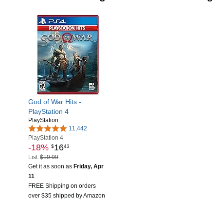
God of War Hits -
PlayStation 4
PlayStation
11,442
PlayStation 4
-18%
16
$
43
List:
$19.99
Get it as soon as
Friday, Apr
11
FREE Shipping on orders
over $35 shipped by Amazon