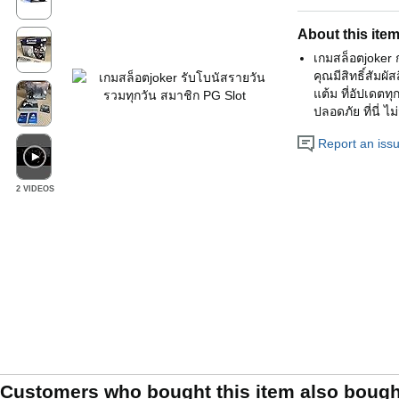
About this ite
เกมสล็อตjoker 
คุณมีสิทธิ์สัมผ
แต้ม ที่อัปเดตท
ปลอดภัย ที่นี่ 
Report an issue
2 VIDEOS
Customers who bought this item also bough