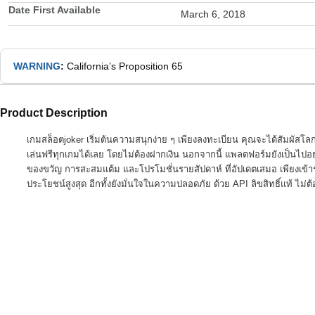
Date First Available
March 6, 2018
WARNING
:
California’s Proposition 65
Product Description
เกมสล็อตjoker เริ่มต้นความสนุกง่าย ๆ เพียงลงทะเบียน คุณจะได้สัมผั
เล่นฟรีทุกเกมได้เลย โดยไม่ต้องฝากเงิน นอกจากนี้ แพลตฟอร์มยังเป็นไปอ
ของขวัญ การสะสมแต้ม และโปรโมชั่นรายสัปดาห์ ที่อัปเดตเสมอ เพียงเข้าร
ประโยชน์สูงสุด อีกทั้งยังมั่นใจในความปลอดภัย ด้วย API ลิขสิทธิ์แท้ ไม่ต