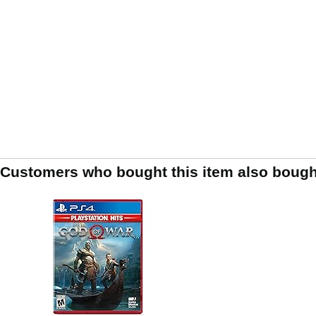
Customers who bought this item also bough