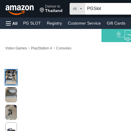
Deliver to
All
Thailand
PG SLOT
Registry
Customer Service
Gift Cards
All
›
›
Video Games
PlayStation 4
Consoles