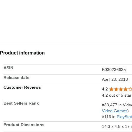
Product information
ASIN
B030236635
Release date
April 20, 2018
Customer Reviews
4.2
4.2 out of 5 star
Best Sellers Rank
#83,477 in Vid
Video Games
)
#116 in
PlaySta
Product Dimensions
14.3 x 4.5 x 17