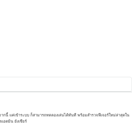
จากนี้ แค่เข้าระบบ ก็สามารถทดลองเล่นได้ทันที พร้อมสำรวจฟีเจอร์ใหม่ล่าสุดใน
แอดมิน ยังเชียร์