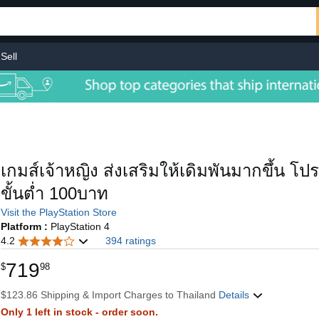
Sell
เกมส์เจ้าหญิง ส่งเสริมให้เดิมพันมากขึ้น โป
ขั้นต่ำ 100บาท
Visit the PlayStation Store
Platform :
PlayStation 4
4.2
394 ratings
719
$
98
$123.86 Shipping & Import Charges to Thailand
Details
Only 1 left in stock - order soon.