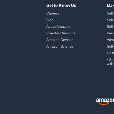
Get to Know Us
Mak
Careers
Sell
Blog
Sell
About Amazon
Sell
Investor Relations
Beco
Amazon Devices
Adve
Amazon Science
Self
Hos
›
Se
with