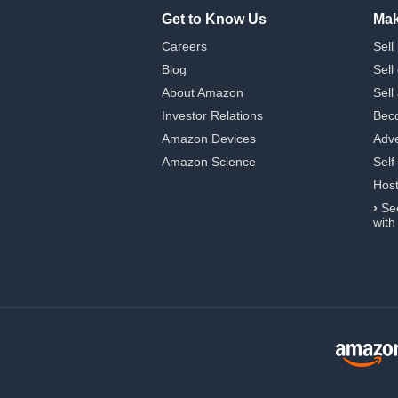
Get to Know Us
Mak
Careers
Sell
Blog
Sell
About Amazon
Sell
Investor Relations
Beco
Amazon Devices
Adve
Amazon Science
Self
Hos
›
Se
with