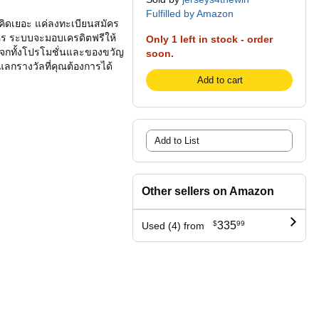
Fulfilled by Amazon
คิดเยอะ แค่ลงทะเบียนสมัคร
ัคร ระบบจะมอบเครดิตฟรีให้
Only 1 left in stock - order
แจกทั้งโปรโมชั่นและของขวัญ
soon.
ลกรางวัลที่คุณต้องการได้
Add to cart
Add to List
Other sellers on Amazon
$
335
99
Used (4) from