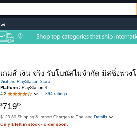
Sell
เกมส์-เงิน-จริง รับโบนัสไม่จำกัด มิสซิ่งพ่
Visit the PlayStation Store
Platform :
PlayStation 4
4.2
394 ratings
719
$
98
$123.86 Shipping & Import Charges to Thailand
Details
Only 1 left in stock - order soon.