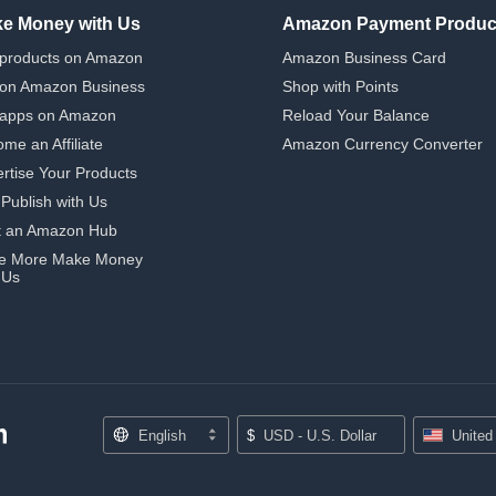
e Money with Us
Amazon Payment Produc
 products on Amazon
Amazon Business Card
 on Amazon Business
Shop with Points
 apps on Amazon
Reload Your Balance
me an Affiliate
Amazon Currency Converter
rtise Your Products
-Publish with Us
t an Amazon Hub
e More Make Money
 Us
English
$
USD - U.S. Dollar
United