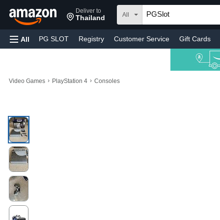
Deliver to
All
Thailand
PG SLOT
Registry
Customer Service
Gift Cards
All
›
›
Video Games
PlayStation 4
Consoles