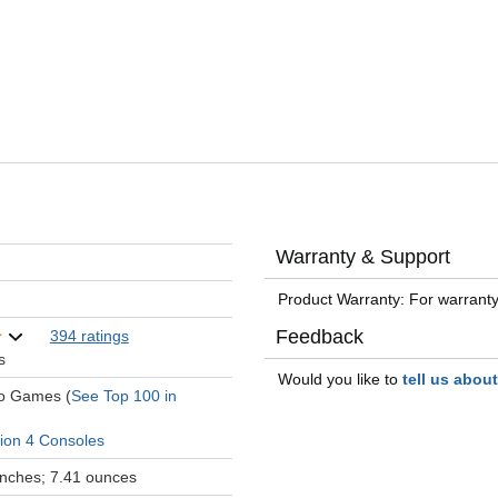
Warranty & Support
Product Warranty: For warranty
Feedback
394 ratings
s
Would you like to
tell us abou
eo Games (
See Top 100 in
tion 4 Consoles
 inches; 7.41 ounces