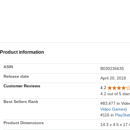
Product information
ASIN
B030236635
Release date
April 20, 2018
Customer Reviews
4.2
4.2 out of 5 star
Best Sellers Rank
#83,477 in Vid
Video Games
)
#116 in
PlaySta
Product Dimensions
14.3 x 4.5 x 17