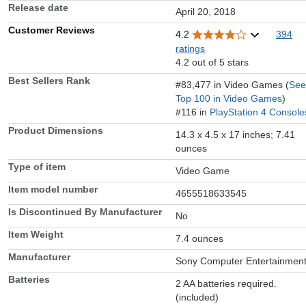
Release date
April 20, 2018
Customer Reviews
4.2
394
ratings
4.2 out of 5 stars
Best Sellers Rank
#83,477 in Video Games (
See
Top 100 in Video Games
)
#116 in
PlayStation 4 Console
Product Dimensions
14.3 x 4.5 x 17 inches; 7.41
ounces
Type of item
Video Game
Item model number
4655518633545
Is Discontinued By Manufacturer
No
Item Weight
7.4 ounces
Manufacturer
Sony Computer Entertainmen
Batteries
2 AA batteries required.
(included)