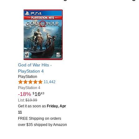
God of War Hits -
PlayStation 4
PlayStation
11,442
PlayStation 4
-18%
16
$
43
List:
$19.99
Get it as soon as
Friday, Apr
11
FREE Shipping on orders
over $35 shipped by Amazon