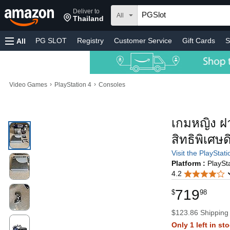
Deliver to
All
Thailand
PG SLOT
Registry
Customer Service
Gift Cards
S
All
›
›
Video Games
PlayStation 4
Consoles
เกมหญิง ฝา
สิทธิพิเศษด
Visit the PlayStat
Platform :
PlaySt
4.2
719
$
98
$123.86 Shipping
Only 1 left in st