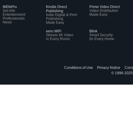
IMDbPro
Kindle Direct
Prime Video Direct
Get Info
Video Distribution
Publishing
Entertainment
Made Easy
Indie Digital & Print
Professionals
Publishing
Need
Made Easy
eero WiFi
Blink
Stream 4K Video
Smart Security
in Every Room
for Every Home
Conditions of Use
Privacy Notice
Cons
© 1996-2025, 