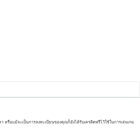
 หรือแม้จะเป็นการลงทะเบียนของคุณก็ยังได้รับเครดิตฟรีไว้ใช้ในการเล่นเกม