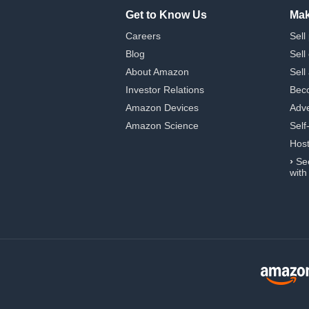
Get to Know Us
Mak
Careers
Sell
Blog
Sell
About Amazon
Sell
Investor Relations
Beco
Amazon Devices
Adve
Amazon Science
Self
Hos
›
Se
with