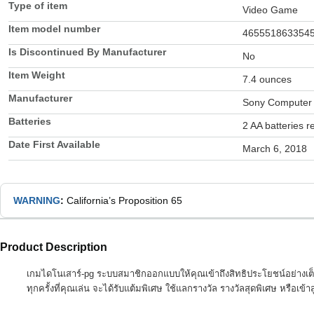
Type of item
Video Game
Item model number
465551863354
Is Discontinued By Manufacturer
No
Item Weight
7.4 ounces
Manufacturer
Sony Computer 
Batteries
2 AA batteries r
Date First Available
March 6, 2018
WARNING
:
California’s Proposition 65
Product Description
เกมไดโนเสาร์-pg ระบบสมาชิกออกแบบให้คุณเข้าถึงสิทธิประโยชน์อย่างเต็
ทุกครั้งที่คุณเล่น จะได้รับแต้มพิเศษ ใช้แลกรางวัล รางวัลสุดพิเศษ หรือเข้าส