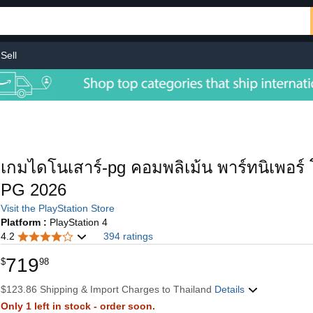
Sell
เกมไดโนเสาร์-pg คอมพลิเม้น พาร์ทนิเพอร์
PG 2026
Visit the PlayStation Store
Platform :
PlayStation 4
4.2
394 ratings
719
$
98
$123.86 Shipping & Import Charges to Thailand
Details
Only 1 left in stock - order soon.