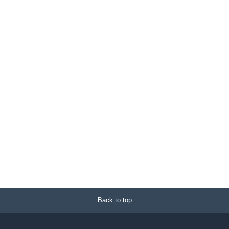
Back to top