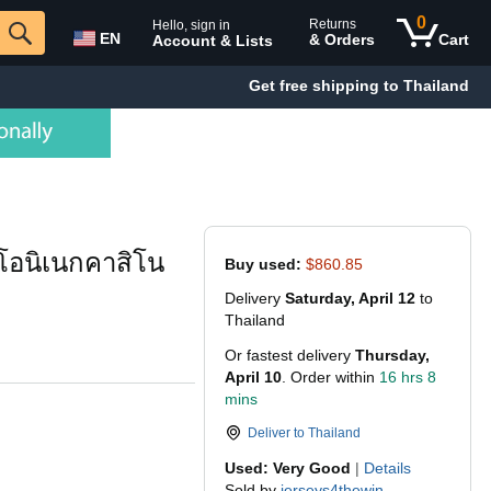
0
Returns
Hello, sign in
EN
& Orders
Cart
Account & Lists
Get free shipping to Thailand
 โอนิเนกคาสิโน
Buy used:
$860.85
Delivery
Saturday, April 12
to
Thailand
Or fastest delivery
Thursday,
April 10
. Order within
16 hrs 8
mins
Deliver to
Thailand
Used: Very Good
|
Details
Sold by
jerseys4thewin