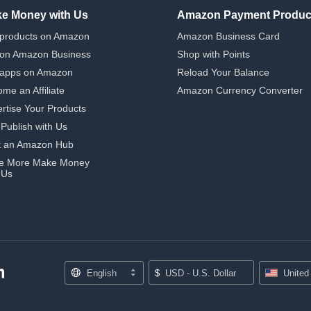
e Money with Us
Amazon Payment Produc
 products on Amazon
Amazon Business Card
 on Amazon Business
Shop with Points
 apps on Amazon
Reload Your Balance
me an Affiliate
Amazon Currency Converter
rtise Your Products
-Publish with Us
t an Amazon Hub
e More Make Money
 Us
English
$
USD - U.S. Dollar
United