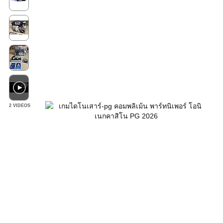
2 VIDEOS