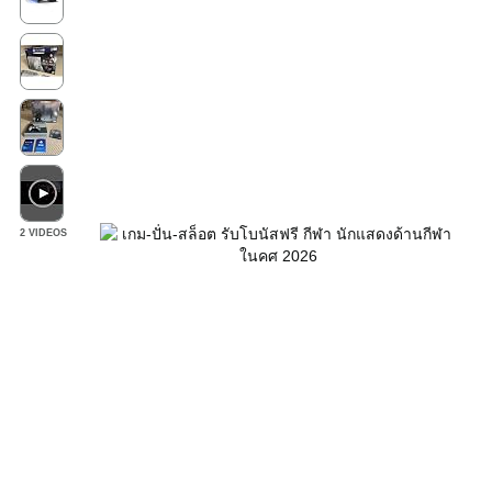
2 VIDEOS