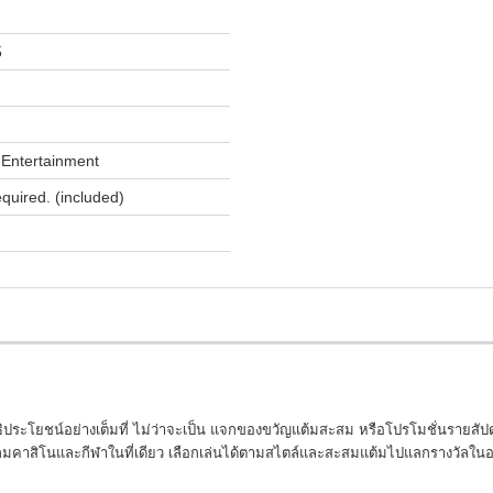
5
Entertainment
equired. (included)
ประโยชน์อย่างเต็มที่ ไม่ว่าจะเป็น แจกของขวัญแต้มสะสม หรือโปรโมชั่นรายสัปดา
กมคาสิโนและกีฬาในที่เดียว เลือกเล่นได้ตามสไตล์และสะสมแต้มไปแลกรางวัลใ