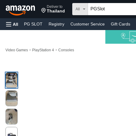
Deliver to
All
Thailand
PG SLOT
Registry
Customer Service
Gift Cards
All
›
›
Video Games
PlayStation 4
Consoles