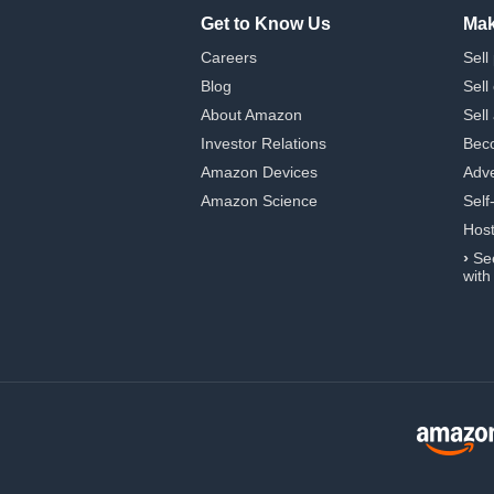
Get to Know Us
Mak
Careers
Sell
Blog
Sell
About Amazon
Sell
Investor Relations
Beco
Amazon Devices
Adve
Amazon Science
Self
Hos
›
Se
with