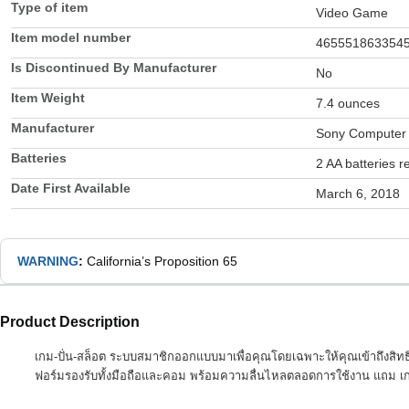
Type of item
Video Game
Item model number
465551863354
Is Discontinued By Manufacturer
No
Item Weight
7.4 ounces
Manufacturer
Sony Computer 
Batteries
2 AA batteries r
Date First Available
March 6, 2018
WARNING
:
California’s Proposition 65
Product Description
เกม-ปั่น-สล็อต ระบบสมาชิกออกแบบมาเพื่อคุณโดยเฉพาะให้คุณเข้าถึงสิทธิ
ฟอร์มรองรับทั้งมือถือและคอม พร้อมความลื่นไหลตลอดการใช้งาน แถม เ