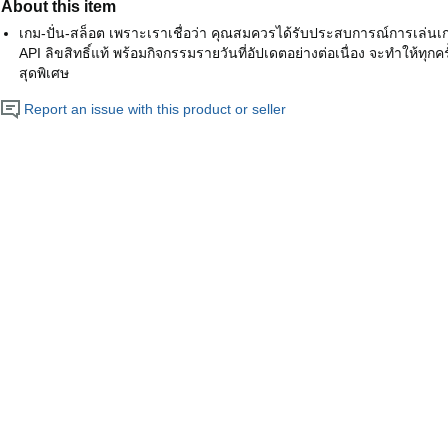
About this item
เกม-ปั่น-สล็อต เพราะเราเชื่อว่า คุณสมควรได้รับประสบการณ์การเล่นเกมท
API ลิขสิทธิ์แท้ พร้อมกิจกรรมรายวันที่อัปเดตอย่างต่อเนื่อง จะทำให้ทุกครั
สุดพิเศษ
Report an issue with this product or seller