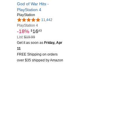
God of War Hits -
PlayStation 4
PlayStation
11,442
PlayStation 4
-18%
16
$
43
List:
$19.99
Get it as soon as
Friday, Apr
11
FREE Shipping on orders
over $35 shipped by Amazon