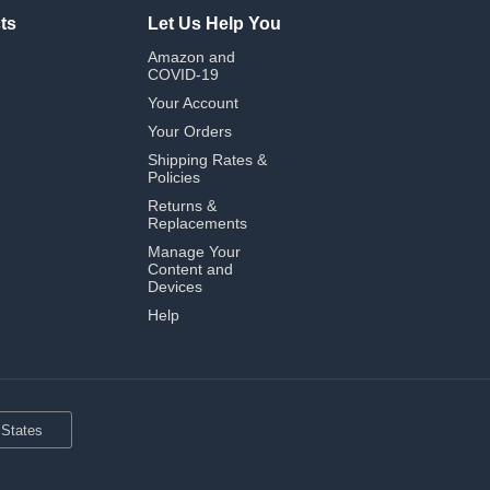
ts
Let Us Help You
Amazon and
COVID-19
Your Account
Your Orders
Shipping Rates &
Policies
Returns &
Replacements
Manage Your
Content and
Devices
Help
 States