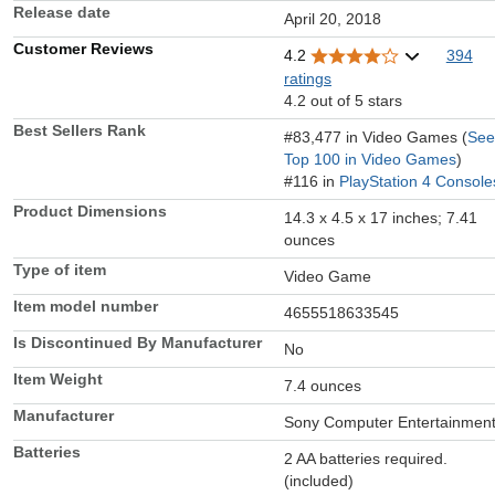
Release date
April 20, 2018
Customer Reviews
4.2
394
ratings
4.2 out of 5 stars
Best Sellers Rank
#83,477 in Video Games (
See
Top 100 in Video Games
)
#116 in
PlayStation 4 Console
Product Dimensions
14.3 x 4.5 x 17 inches; 7.41
ounces
Type of item
Video Game
Item model number
4655518633545
Is Discontinued By Manufacturer
No
Item Weight
7.4 ounces
Manufacturer
Sony Computer Entertainmen
Batteries
2 AA batteries required.
(included)