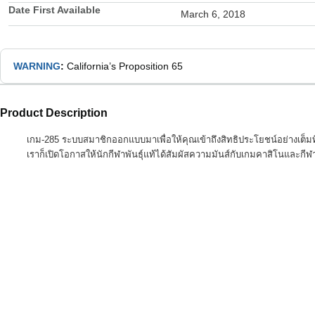
Date First Available
March 6, 2018
WARNING
:
California’s Proposition 65
Product Description
เกม-285 ระบบสมาชิกออกแบบมาเพื่อให้คุณเข้าถึงสิทธิประโยชน์อย่างเต็มที
เราก็เปิดโอกาสให้นักกีฬาพันธุ์แท้ได้สัมผัสความมันส์กับเกมคาสิโนและกีฬา