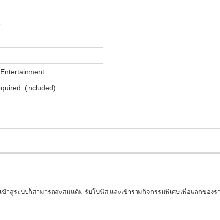
5
Entertainment
equired. (included)
งเข้าสู่ระบบก็สามารถสะสมแต้ม รับโบนัส และเข้าร่วมกิจกรรมพิเศษเพื่อแลกของ