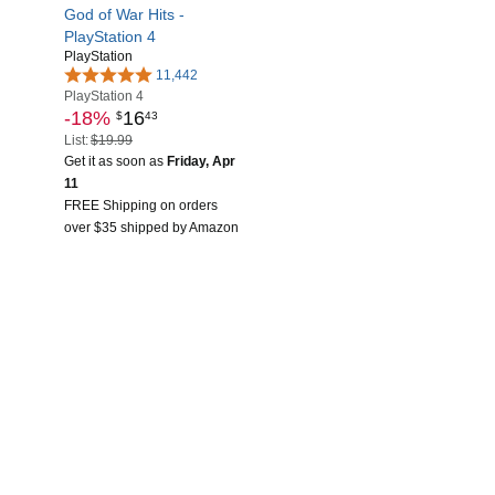
God of War Hits -
PlayStation 4
PlayStation
11,442
PlayStation 4
-18%
16
$
43
List:
$19.99
Get it as soon as
Friday, Apr
11
FREE Shipping on orders
over $35 shipped by Amazon