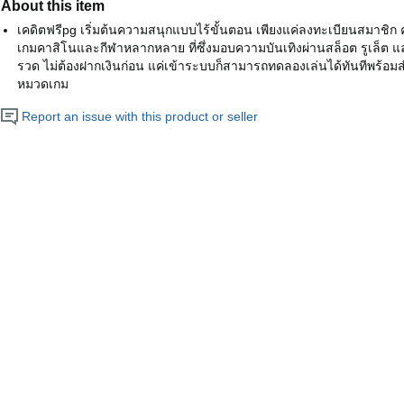
About this item
เคดิตฟรีpg เริ่มต้นความสนุกแบบไร้ขั้นตอน เพียงแค่ลงทะเบียนสมาชิก 
เกมคาสิโนและกีฬาหลากหลาย ที่ซึ่งมอบความบันเทิงผ่านสล็อต รูเล็ต แ
รวด ไม่ต้องฝากเงินก่อน แค่เข้าระบบก็สามารถทดลองเล่นได้ทันทีพร้อมส
หมวดเกม
Report an issue with this product or seller