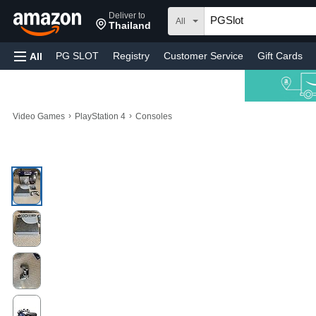
Deliver to
All
Thailand
PG SLOT
Registry
Customer Service
Gift Cards
All
›
›
Video Games
PlayStation 4
Consoles