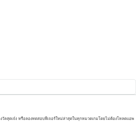
รางวัลสุดเจ๋ง หรือลองทดสอบฟีเจอร์ใหม่ล่าสุดในทุกหมวดเกมโดยไม่ต้องโหลดแอพ