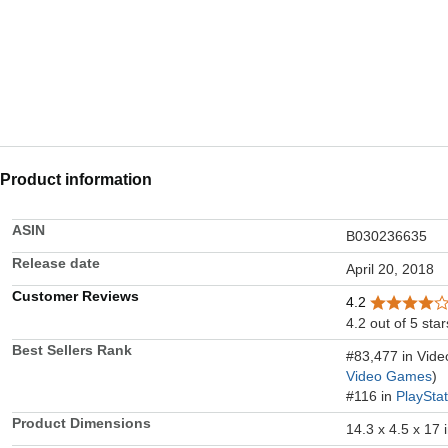
Product information
ASIN
B030236635
Release date
April 20, 2018
Customer Reviews
4.2
4.2 out of 5 star
Best Sellers Rank
#83,477 in Vid
Video Games
)
#116 in
PlaySta
Product Dimensions
14.3 x 4.5 x 17