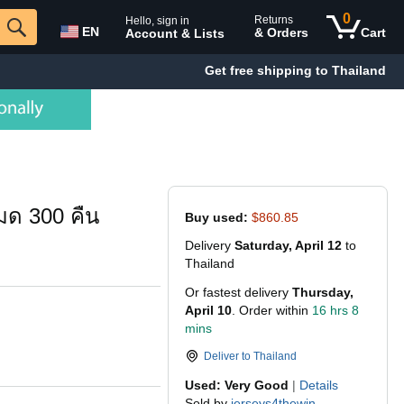
0
Returns
Hello, sign in
EN
& Orders
Cart
Account & Lists
Get free shipping to Thailand
มด 300 คืน
Buy used:
$860.85
Delivery
Saturday, April 12
to
Thailand
Or fastest delivery
Thursday,
April 10
. Order within
16 hrs 8
mins
Deliver to
Thailand
Used: Very Good
|
Details
Sold by
jerseys4thewin