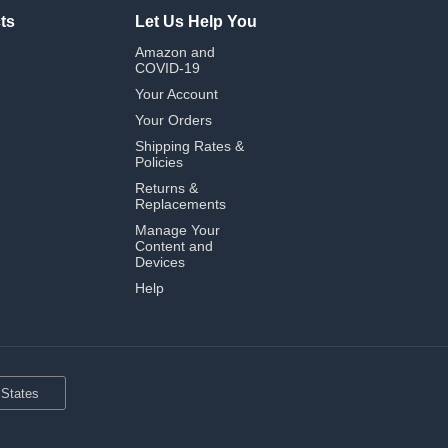
ts
Let Us Help You
Amazon and
COVID-19
Your Account
Your Orders
Shipping Rates &
Policies
Returns &
Replacements
Manage Your
Content and
Devices
Help
 States