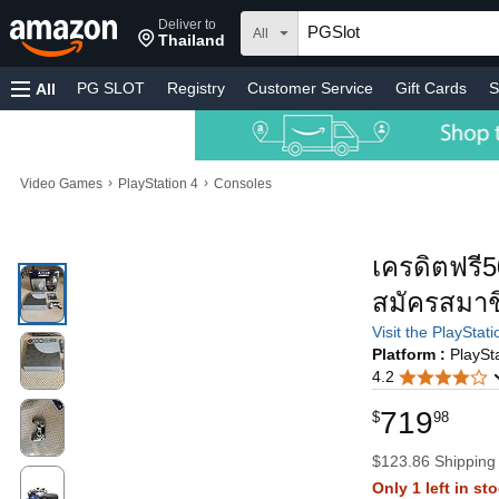
Deliver to
All
Thailand
PG SLOT
Registry
Customer Service
Gift Cards
S
All
›
›
Video Games
PlayStation 4
Consoles
เครดิตฟรี
สมัครสมาช
Visit the PlayStat
Platform :
PlaySt
4.2
719
$
98
$123.86 Shipping
Only 1 left in st