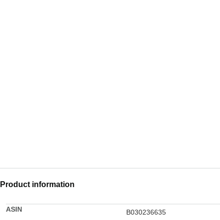
Product information
ASIN
B030236635