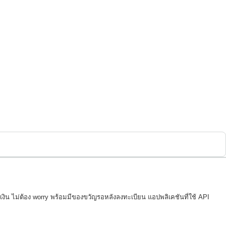
กเงิน ไม่ต้อง worry พร้อมมีของขวัญรอหลังลงทะเบียน แอปพลิเคชันที่ใช้ API