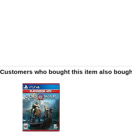
Customers who bought this item also bough