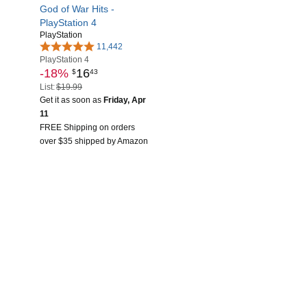
God of War Hits -
PlayStation 4
PlayStation
11,442
PlayStation 4
-18%
16
$
43
List:
$19.99
Get it as soon as
Friday, Apr
11
FREE Shipping on orders
over $35 shipped by Amazon