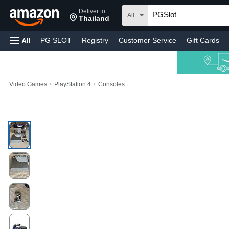
Deliver to
All
Thailand
PG SLOT
Registry
Customer Service
Gift Cards
All
›
›
Video Games
PlayStation 4
Consoles