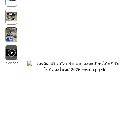
2 VIDEOS