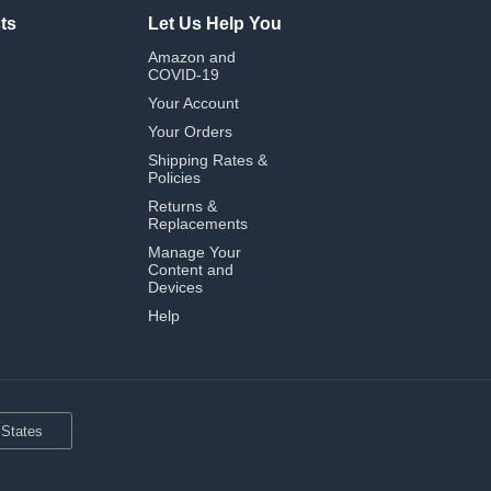
ts
Let Us Help You
Amazon and
COVID-19
Your Account
Your Orders
Shipping Rates &
Policies
Returns &
Replacements
Manage Your
Content and
Devices
Help
 States