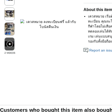
About this ite
เควสหมวย เริ่ม
ทะเบียน คุณจะไ
กีฬาโดยไม่เสีย
ทดลองเล่นได้ทั
เกม เล่นแบบสน
รองรับทั้งมือ
Report an issue
2 VIDEOS
Customers who bought this item also bough