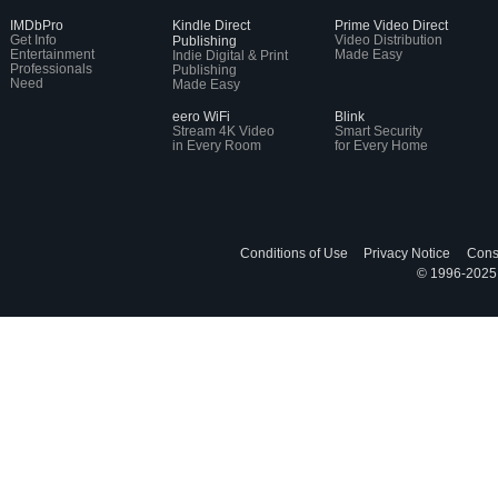
IMDbPro
Kindle Direct
Prime Video Direct
Get Info
Video Distribution
Publishing
Entertainment
Made Easy
Indie Digital & Print
Professionals
Publishing
Need
Made Easy
eero WiFi
Blink
Stream 4K Video
Smart Security
in Every Room
for Every Home
Conditions of Use
Privacy Notice
Cons
© 1996-2025, 