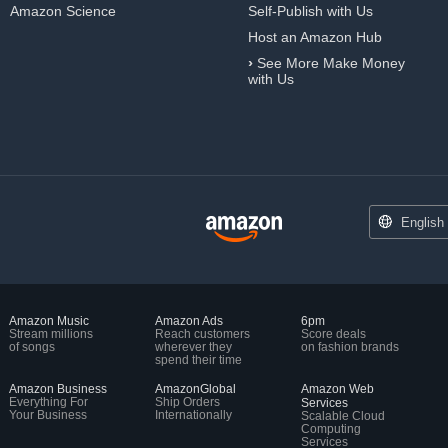
Amazon Science
Self-Publish with Us
Host an Amazon Hub
›
See More Make Money
with Us
English
Amazon Music
Amazon Ads
6pm
Stream millions
Reach customers
Score deals
of songs
wherever they
on fashion brands
spend their time
Amazon Business
AmazonGlobal
Amazon Web
Everything For
Ship Orders
Services
Your Business
Internationally
Scalable Cloud
Computing
Services