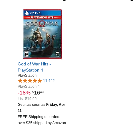
God of War Hits -
PlayStation 4
PlayStation
11,442
PlayStation 4
-18%
16
$
43
List:
$19.99
Get it as soon as
Friday, Apr
11
FREE Shipping on orders
over $35 shipped by Amazon