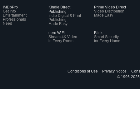
IMDbPro
Kindle Direct
Prime Video Direct
Get Info
Video Distribution
Publishing
Entertainment
Made Easy
Indie Digital & Print
Professionals
Publishing
Need
Made Easy
eero WiFi
Blink
Stream 4K Video
Smart Security
in Every Room
for Every Home
Conditions of Use
Privacy Notice
Cons
© 1996-2025, 