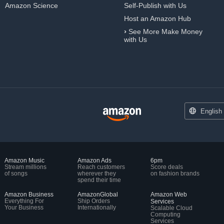
Amazon Science
Self-Publish with Us
Host an Amazon Hub
›
See More Make Money
with Us
English
Amazon Music
Amazon Ads
6pm
Stream millions
Reach customers
Score deals
of songs
wherever they
on fashion brands
spend their time
Amazon Business
AmazonGlobal
Amazon Web
Everything For
Ship Orders
Services
Your Business
Internationally
Scalable Cloud
Computing
Services