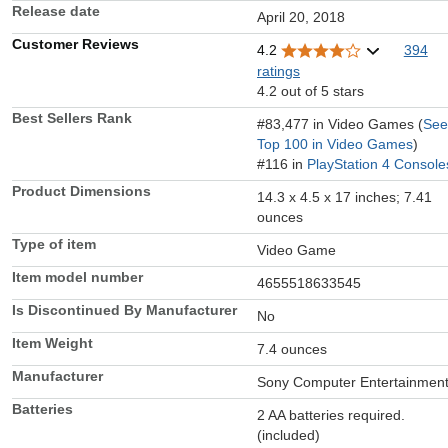
Release date
April 20, 2018
Customer Reviews
4.2
394
ratings
4.2 out of 5 stars
Best Sellers Rank
#83,477 in Video Games (
See
Top 100 in Video Games
)
#116 in
PlayStation 4 Console
Product Dimensions
14.3 x 4.5 x 17 inches; 7.41
ounces
Type of item
Video Game
Item model number
4655518633545
Is Discontinued By Manufacturer
No
Item Weight
7.4 ounces
Manufacturer
Sony Computer Entertainmen
Batteries
2 AA batteries required.
(included)