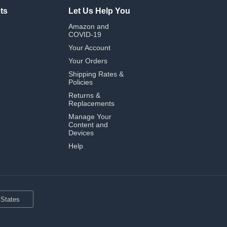
ts
Let Us Help You
Amazon and
COVID-19
Your Account
Your Orders
Shipping Rates &
Policies
Returns &
Replacements
Manage Your
Content and
Devices
Help
 States