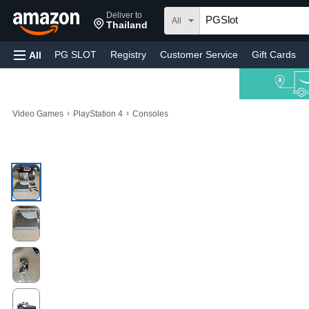
Deliver to
All
Thailand
PG SLOT
Registry
Customer Service
Gift Cards
All
›
›
Video Games
PlayStation 4
Consoles