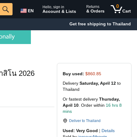
0
Returns
Hello, sign in
EN
& Orders
Cart
Account & Lists
Get free shipping to Thailand
าสิโน 2026
Buy used:
$860.85
Delivery
Saturday, April 12
to
Thailand
Or fastest delivery
Thursday,
April 10
. Order within
16 hrs 8
mins
Deliver to
Thailand
Used: Very Good
|
Details
Sold by
jerseys4thewin