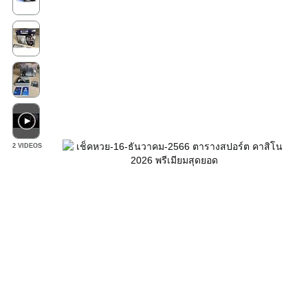
2 VIDEOS