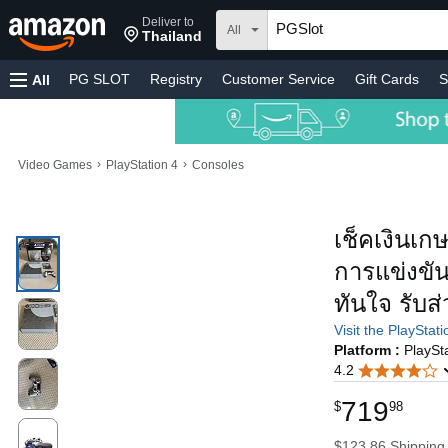
Deliver to
All
Thailand
PG SLOT
Registry
Customer Service
Gift Cards
S
All
›
›
Video Games
PlayStation 4
Consoles
เช็คเงินเก
การแข่งขั
ทันใจ รับส
Visit the PlayStat
Platform :
PlaySt
4.2
719
$
98
$123.86 Shipping