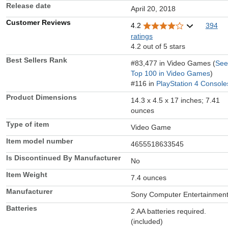
Release date
April 20, 2018
Customer Reviews
4.2
394
ratings
4.2 out of 5 stars
Best Sellers Rank
#83,477 in Video Games (
See
Top 100 in Video Games
)
#116 in
PlayStation 4 Console
Product Dimensions
14.3 x 4.5 x 17 inches; 7.41
ounces
Type of item
Video Game
Item model number
4655518633545
Is Discontinued By Manufacturer
No
Item Weight
7.4 ounces
Manufacturer
Sony Computer Entertainmen
Batteries
2 AA batteries required.
(included)