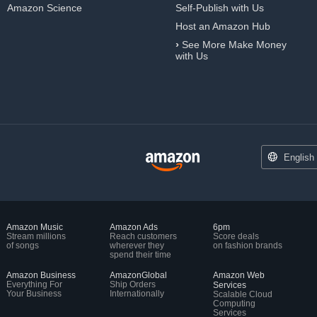
Amazon Science
Self-Publish with Us
Host an Amazon Hub
›
See More Make Money
with Us
English
Amazon Music
Amazon Ads
6pm
Stream millions
Reach customers
Score deals
of songs
wherever they
on fashion brands
spend their time
Amazon Business
AmazonGlobal
Amazon Web
Everything For
Ship Orders
Services
Your Business
Internationally
Scalable Cloud
Computing
Services