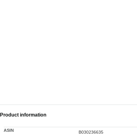
Product information
ASIN
B030236635