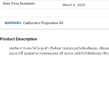
Date First Available
March 6, 2018
WARNING
:
California’s Proposition 65
Product Description
เทคนิค-การ-เล่น-ไฮโล-สูง-ต่ำ เริ่มต้นความสนุกแบบไม่ต้องคิดเยอะ เพียงแ
นอกจากนี้ คุณยังสามารถทดลองเล่น ฟรี ทุกเกม แม้ยังไม่ได้สมัครสมาชิกเ