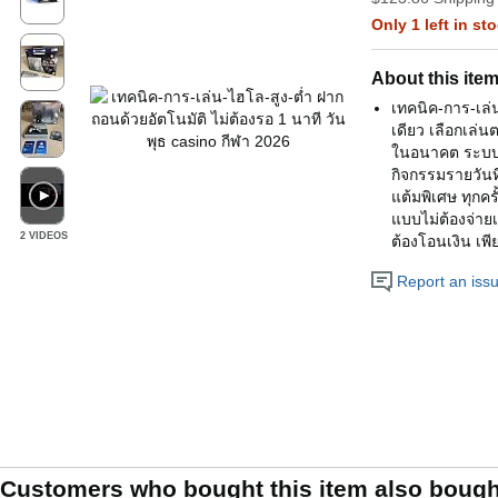
Only 1 left in st
About this ite
เทคนิค-การ-เล่
เดียว เลือกเล
ในอนาคต ระบบใหม
กิจกรรมรายวันที
แต้มพิเศษ ทุกครั
แบบไม่ต้องจ่าย
2 VIDEOS
ต้องโอนเงิน เพี
Report an issue
Customers who bought this item also bough