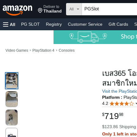
Deliver to
All
Thailand
PG SLOT
Registry
Customer Service
Gift Cards
S
All
›
›
Video Games
PlayStation 4
Consoles
เบส365 โอ
สมาชิกใหม
Visit the PlayStat
Platform :
PlaySt
4.2
719
$
98
$123.86 Shipping
Only 1 left in st