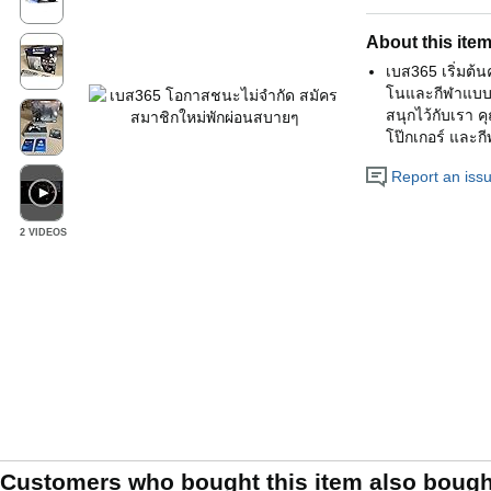
About this ite
เบส365 เริ่มต้
โนและกีฬาแบบไ
สนุกไว้กับเรา 
โป๊กเกอร์ และก
Report an issue
2 VIDEOS
Customers who bought this item also bough