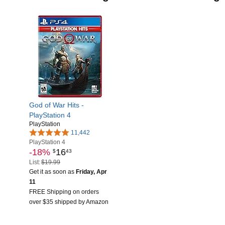
God of War Hits -
PlayStation 4
PlayStation
11,442
PlayStation 4
-18%
16
$
43
List:
$19.99
Get it as soon as
Friday, Apr
11
FREE Shipping on orders
over $35 shipped by Amazon