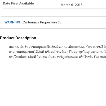
Date First Available
March 6, 2018
WARNING
:
California’s Proposition 65
Product Description
เบส365 เริ่มต้นความสนุกแบบไม่ต้องคิดเยอะ เพียงแค่ลงทะเบียน คุณจะได้ส
สามารถทดลองเล่นได้ทันที พร้อมสำรวจฟีเจอร์ใหม่ล่าสุดในทุกหมวดเกม ไม
ประโยชน์อย่างเต็มที่ ไม่ว่าจะเป็นของขวัญแต้มสะสม หรือโปรโมชั่นรายสัป