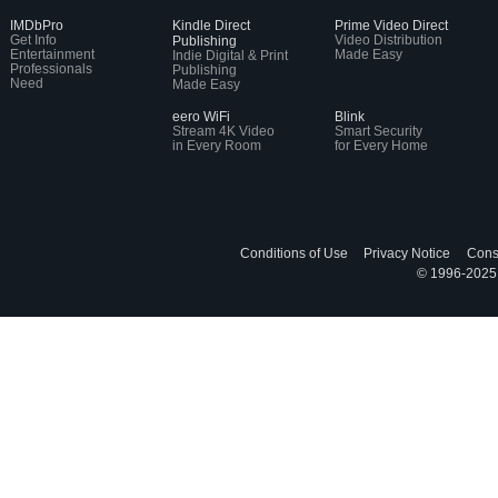
IMDbPro
Kindle Direct
Prime Video Direct
Get Info
Video Distribution
Publishing
Entertainment
Made Easy
Indie Digital & Print
Professionals
Publishing
Need
Made Easy
eero WiFi
Blink
Stream 4K Video
Smart Security
in Every Room
for Every Home
Conditions of Use
Privacy Notice
Cons
© 1996-2025, 