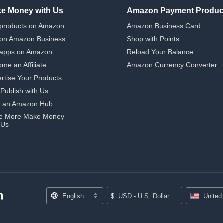
e Money with Us
Amazon Payment Produc
 products on Amazon
Amazon Business Card
 on Amazon Business
Shop with Points
 apps on Amazon
Reload Your Balance
me an Affiliate
Amazon Currency Converter
rtise Your Products
-Publish with Us
t an Amazon Hub
e More Make Money
 Us
English
$
USD - U.S. Dollar
United