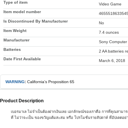
Type of item
Video Game
Item model number
465551863354
Is Discontinued By Manufacturer
No
Item Weight
7.4 ounces
Manufacturer
Sony Computer 
Batteries
2 AA batteries r
Date First Available
March 6, 2018
WARNING
:
California’s Proposition 65
Product Description
เบอรมาเล ไม่จำเป็นต้องฝากเงินเลย เอกลักษณ์ของเราคือ การที่คุณสามาร
ที่ ไม่ว่าจะเป็น ของขวัญแต้มสะสม หรือ โปรโมชั่นรายสัปดาห์ ที่อัปเดตอย