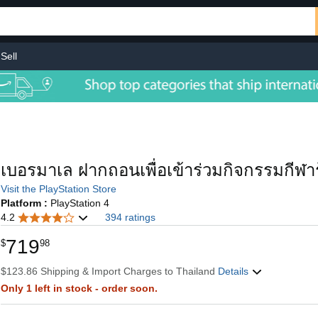
Sell
เบอรมาเล ฝากถอนเพื่อเข้าร่วมกิจกรรมกีฬา
Visit the PlayStation Store
Platform :
PlayStation 4
4.2
394 ratings
719
$
98
$123.86 Shipping & Import Charges to Thailand
Details
Only 1 left in stock - order soon.