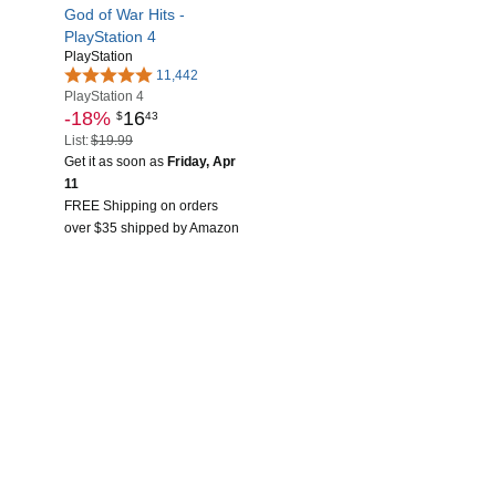
God of War Hits -
PlayStation 4
PlayStation
11,442
PlayStation 4
-18%
16
$
43
List:
$19.99
Get it as soon as
Friday, Apr
11
FREE Shipping on orders
over $35 shipped by Amazon