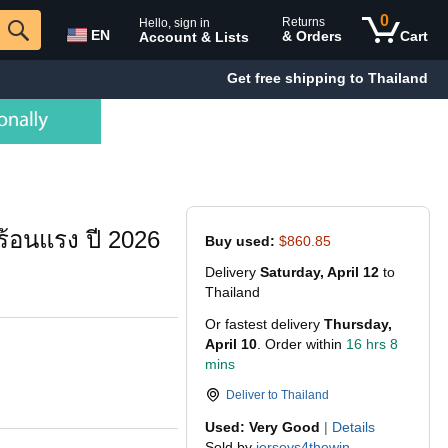
0
Returns
Hello, sign in
EN
& Orders
Cart
Account & Lists
Get free shipping to Thailand
ร้อนแรง ปี 2026
Buy used:
$860.85
Delivery
Saturday, April 12
to
Thailand
Or fastest delivery
Thursday,
April 10
. Order within
16 hrs 8
mins
Deliver to
Thailand
Used: Very Good
|
Details
Sold by
jerseys4thewin