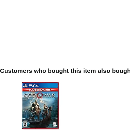
Customers who bought this item also bough