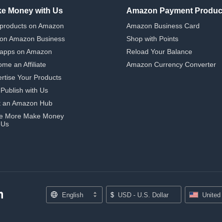
e Money with Us
Amazon Payment Produc
 products on Amazon
Amazon Business Card
 on Amazon Business
Shop with Points
 apps on Amazon
Reload Your Balance
me an Affiliate
Amazon Currency Converter
rtise Your Products
-Publish with Us
t an Amazon Hub
e More Make Money
 Us
English
$
USD - U.S. Dollar
United