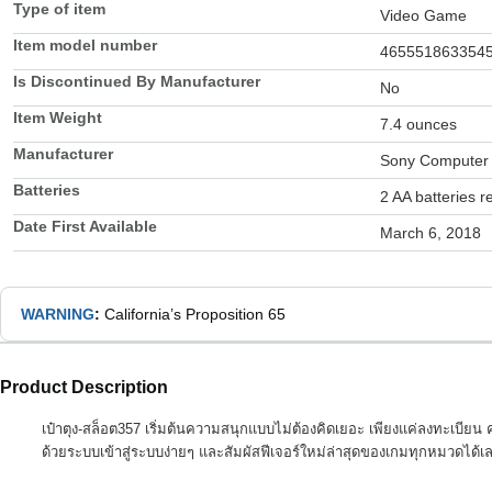
Type of item
Video Game
Item model number
465551863354
Is Discontinued By Manufacturer
No
Item Weight
7.4 ounces
Manufacturer
Sony Computer 
Batteries
2 AA batteries r
Date First Available
March 6, 2018
WARNING
:
California’s Proposition 65
Product Description
เป๋าตุง-สล็อต357 เริ่มต้นความสนุกแบบไม่ต้องคิดเยอะ เพียงแค่ลงทะเบียน 
ด้วยระบบเข้าสู่ระบบง่ายๆ และสัมผัสฟีเจอร์ใหม่ล่าสุดของเกมทุกหมวดได้เ