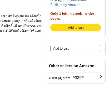
Fulfilled by Amazon
Only 1 left in stock - order
งเล่นฟรีทุกเกม แค่คลิกเข้า
soon.
ชอบเกมแนวหมุนวงล้อหรือนิยม
PI ลิขสิทธิ์แท้ และกิจกรรมราย
Add to cart
่น ยังได้รับแต้มพิเศษ ใช้แลก
Add to List
Other sellers on Amazon
$
335
99
Used (4) from