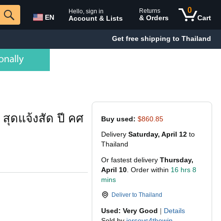
0
Returns
Hello, sign in
EN
& Orders
Cart
Account & Lists
Get free shipping to Thailand
สุดแจ้งสัด ปี คศ
Buy used:
$860.85
Delivery
Saturday, April 12
to
Thailand
Or fastest delivery
Thursday,
April 10
. Order within
16 hrs 8
mins
Deliver to
Thailand
Used: Very Good
|
Details
Sold by
jerseys4thewin