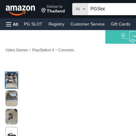
Deliver to
All
Thailand
PG SLOT
Registry
Customer Service
Gift Cards
All
›
›
Video Games
PlayStation 4
Consoles