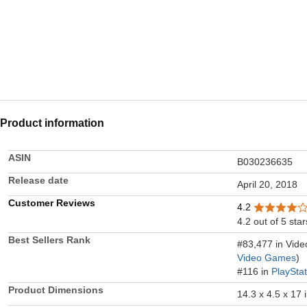
Product information
ASIN
B030236635
Release date
April 20, 2018
Customer Reviews
4.2
4.2 out of 5 star
Best Sellers Rank
#83,477 in Vid
Video Games
)
#116 in
PlaySta
Product Dimensions
14.3 x 4.5 x 17