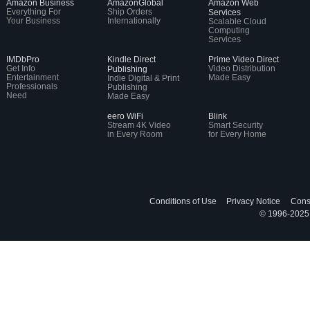
Amazon Business
AmazonGlobal
Amazon Web
Everything For
Ship Orders
Services
Your Business
Internationally
Scalable Cloud
Computing
Services
IMDbPro
Kindle Direct
Prime Video Direct
Get Info
Video Distribution
Publishing
Entertainment
Made Easy
Indie Digital & Print
Professionals
Publishing
Need
Made Easy
eero WiFi
Blink
Stream 4K Video
Smart Security
in Every Room
for Every Home
Conditions of Use
Privacy Notice
Cons
© 1996-2025, 