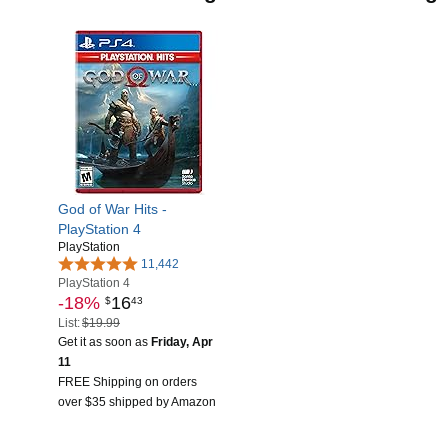
God of War Hits -
PlayStation 4
PlayStation
11,442
PlayStation 4
-18%
16
$
43
List:
$19.99
Get it as soon as
Friday, Apr
11
FREE Shipping on orders
over $35 shipped by Amazon