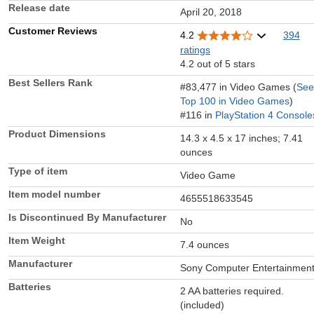
Release date
April 20, 2018
Customer Reviews
4.2
394
ratings
4.2 out of 5 stars
Best Sellers Rank
#83,477 in Video Games (
See
Top 100 in Video Games
)
#116 in
PlayStation 4 Console
Product Dimensions
14.3 x 4.5 x 17 inches; 7.41
ounces
Type of item
Video Game
Item model number
4655518633545
Is Discontinued By Manufacturer
No
Item Weight
7.4 ounces
Manufacturer
Sony Computer Entertainmen
Batteries
2 AA batteries required.
(included)