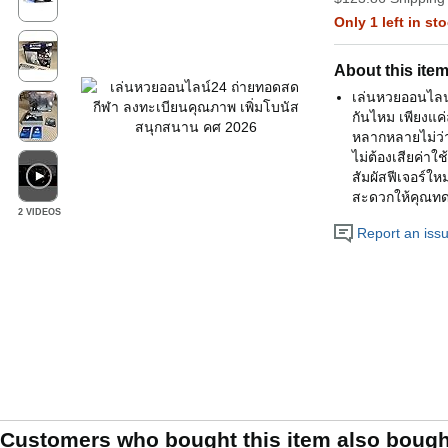
Only 1 left in st
About this ite
เล่นหวยออนไลน
กันไหม เพียงแค่
หลากหลายไม่ว่าจ
ไม่ต้องเสียค่าใ
สัมผัสฟีเจอร์
สะดวกให้คุณทดล
2 VIDEOS
Report an issue
Customers who bought this item also bough