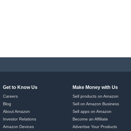
Get to Know Us
Make Money with Us
Careers
Sell products on Amazon
Blog
Sell on Amazon Business
About Amazon
Sell apps on Amazon
Investor Relations
Become an Affiliate
Amazon Devices
Advertise Your Products