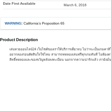
Date First Available
March 6, 2018
WARNING
:
California’s Proposition 65
Product Description
เล่นหวยออนไลน์24 เว็บไซต์ของเราให้บริการเดียวจบ ไม่ว่าจะเป็นเกมคาส
อยากลองก่อนตัดสินใจใช่ไหม สามารถทดลองเล่นฟรีทุกเกมทันที ไม่ต้องดา
สิทธิ์ทดลองและของขวัญหลังลงทะเบียน นอกจากความน่ารักแล้ว เรายังมั่นใจด