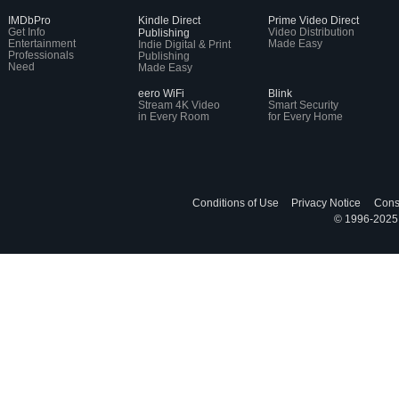
IMDbPro
Kindle Direct
Prime Video Direct
Get Info
Video Distribution
Publishing
Entertainment
Made Easy
Indie Digital & Print
Professionals
Publishing
Need
Made Easy
eero WiFi
Blink
Stream 4K Video
Smart Security
in Every Room
for Every Home
Conditions of Use
Privacy Notice
Cons
© 1996-2025, 