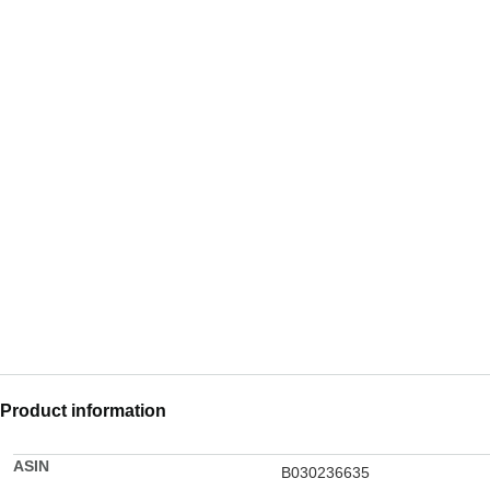
Product information
ASIN
B030236635