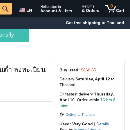
0
Returns
Hello, sign in
EN
& Orders
Cart
Account & Lists
Get free shipping to Thailand
ั้นต่ำ ลงทะเบียน
Buy used:
$860.85
Delivery
Saturday, April 12
to
Thailand
Or fastest delivery
Thursday,
April 10
. Order within
16 hrs 8
mins
Deliver to
Thailand
Used: Very Good
|
Details
Sold by
jerseys4thewin