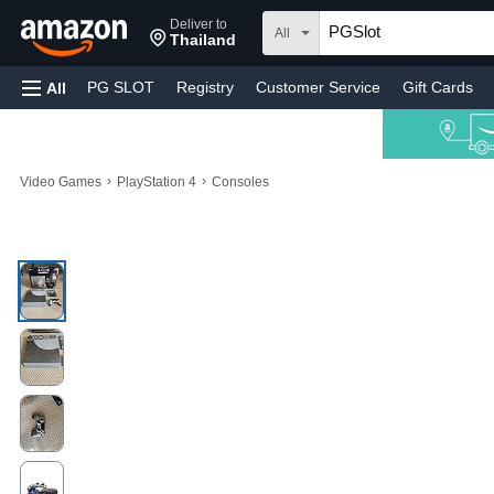
Deliver to
All
Thailand
PG SLOT
Registry
Customer Service
Gift Cards
All
›
›
Video Games
PlayStation 4
Consoles