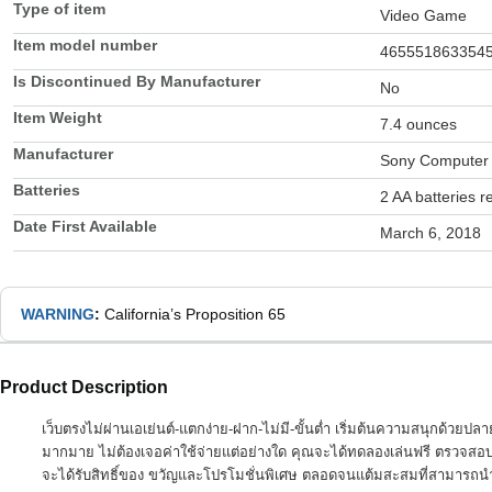
Type of item
Video Game
Item model number
465551863354
Is Discontinued By Manufacturer
No
Item Weight
7.4 ounces
Manufacturer
Sony Computer 
Batteries
2 AA batteries r
Date First Available
March 6, 2018
WARNING
:
California’s Proposition 65
Product Description
เว็บตรงไม่ผ่านเอเย่นต์-แตกง่าย-ฝาก-ไม่มี-ขั้นต่ำ เริ่มต้นความสนุกด้วยปลา
มากมาย ไม่ต้องเจอค่าใช้จ่ายแต่อย่างใด คุณจะได้ทดลองเล่นฟรี ตรวจสอบฟ
จะได้รับสิทธิ์ของ ขวัญและโปรโมชั่นพิเศษ ตลอดจนแต้มสะสมที่สามาร