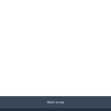
Back to top