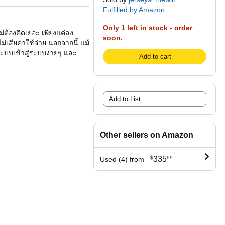
Fulfilled by Amazon
Only 1 left in stock - order
ม่ต้องคิดเยอะ เพียงแค่ลง
soon.
เสียค่าใช้จ่าย นอกจากนี้ แม้
ระบบเข้าสู่ระบบง่ายๆ และ
Add to cart
Add to List
Other sellers on Amazon
$
335
99
Used (4) from