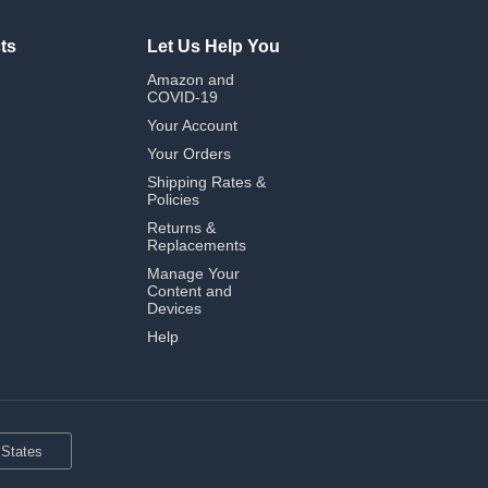
ts
Let Us Help You
Amazon and
COVID-19
Your Account
Your Orders
Shipping Rates &
Policies
Returns &
Replacements
Manage Your
Content and
Devices
Help
 States