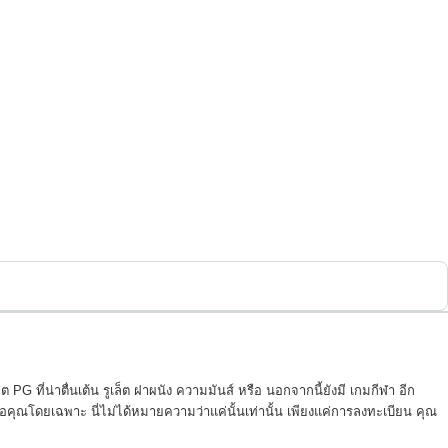
 PG ที่น่าตื่นเต้น รูเล็ต ฝาผนัง ความมันส์ หรือ นอกจากนี้ยังมี เกมกีฬา อีก
คุณโดยเฉพาะ นี่ไม่ได้หมายความว่าแค่นั้นเท่านั้น เพียงแค่การลงทะเบียน คุณ