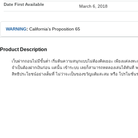
Date First Available
March 6, 2018
WARNING
:
California’s Proposition 65
Product Description
เว็บฝากถอนไม่มีขั้นต่ํา เริ่มต้นความสนุกแบบไม่ต้องคิดเยอะ เพียงแค่ลงท
จำเป็นต้องฝากเงินก่อน แค่นั้น เข้าระบบ เลยก็สามารถทดลองเล่นได้ทันที
สิทธิประโยชน์อย่างเต็มที่ ไม่ว่าจะเป็นของขวัญแต้มสะสม หรือ โปรโมชั่นร