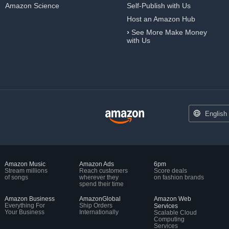
Amazon Science
Self-Publish with Us
Host an Amazon Hub
›
See More Make Money
with Us
English
Amazon Music
Amazon Ads
6pm
Stream millions
Reach customers
Score deals
of songs
wherever they
on fashion brands
spend their time
Amazon Business
AmazonGlobal
Amazon Web
Everything For
Ship Orders
Services
Your Business
Internationally
Scalable Cloud
Computing
Services