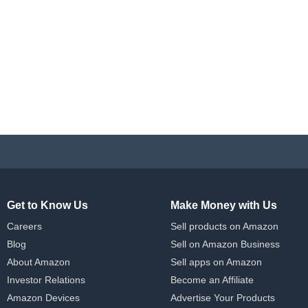
Get to Know Us
Make Money with Us
Careers
Sell products on Amazon
Blog
Sell on Amazon Business
About Amazon
Sell apps on Amazon
Investor Relations
Become an Affiliate
Amazon Devices
Advertise Your Products