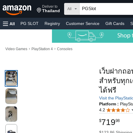
Deliver to
All
Thailand
PG SLOT
Registry
Customer Service
Gift Cards
S
All
›
›
Video Games
PlayStation 4
Consoles
เว็บฝากถอนไ
สำหรับทุก
ได้ฟรี
Visit the PlayStat
Platform :
PlaySt
4.2
719
$
98
$123.86 Shipping