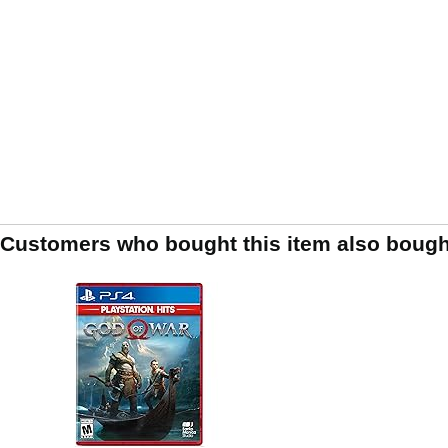
Customers who bought this item also bough