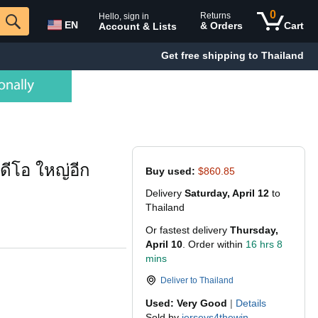
0
Returns
Hello, sign in
EN
& Orders
Cart
Account & Lists
Get free shipping to Thailand
ดีโอ ใหญ่อีก
Buy used:
$860.85
Delivery
Saturday, April 12
to
Thailand
Or fastest delivery
Thursday,
April 10
. Order within
16 hrs 8
mins
Deliver to
Thailand
Used: Very Good
|
Details
Sold by
jerseys4thewin