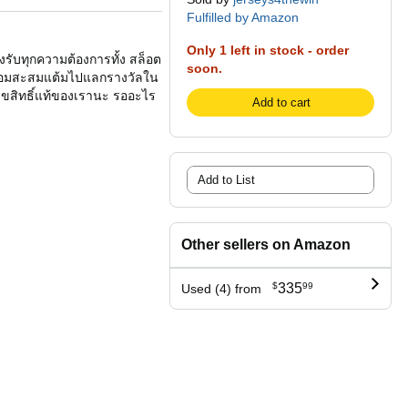
Fulfilled by Amazon
Only 1 left in stock - order
รับทุกความต้องการทั้ง สล็อต
soon.
ร้อมสะสมแต้มไปแลกรางวัลใน
ิขสิทธิ์แท้ของเรานะ รออะไร
Add to cart
Add to List
Other sellers on Amazon
$
335
99
Used (4) from