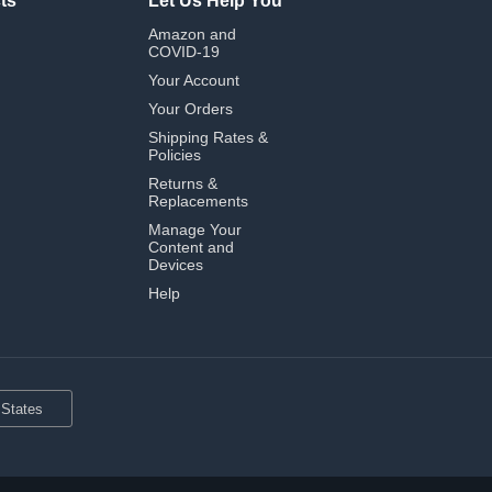
ts
Let Us Help You
Amazon and
COVID-19
Your Account
Your Orders
Shipping Rates &
Policies
Returns &
Replacements
Manage Your
Content and
Devices
Help
 States