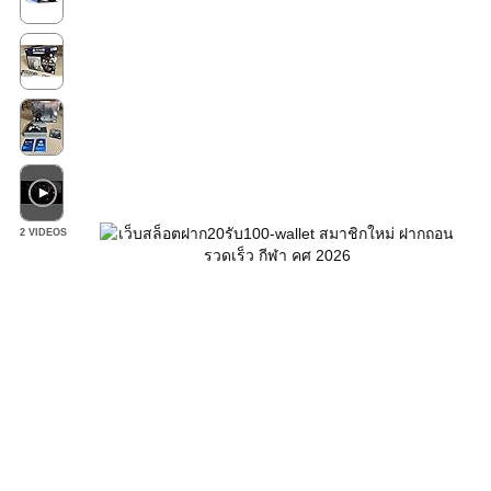
2 VIDEOS