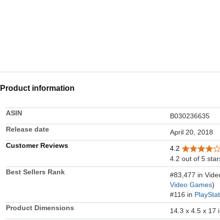
Product information
ASIN
B030236635
Release date
April 20, 2018
Customer Reviews
4.2
4.2 out of 5 star
Best Sellers Rank
#83,477 in Vid
Video Games
)
#116 in
PlaySta
Product Dimensions
14.3 x 4.5 x 17