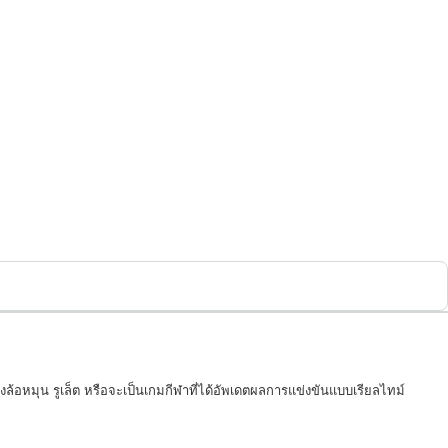
้อหมุน รูเล็ต หรือจะเป็นเกมกีฬาที่ได้อัพเดตผลการแข่งขันแบบเรียลไทม์