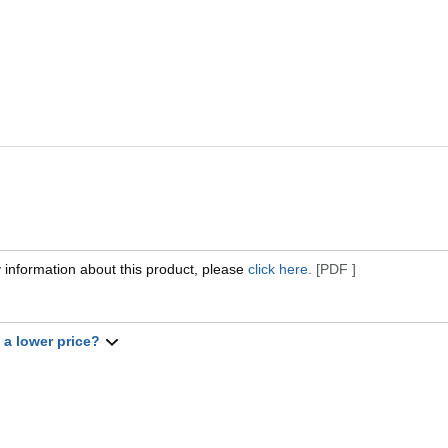
 information about this product, please
click here.
[PDF ]
t a lower price?