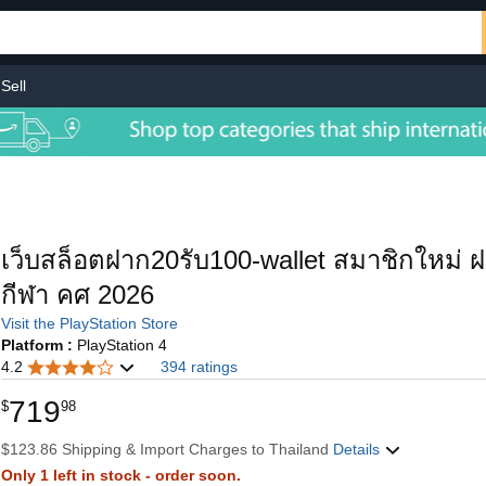
Sell
เว็บสล็อตฝาก20รับ100-wallet สมาชิกใหม่ 
กีฬา คศ 2026
Visit the PlayStation Store
Platform :
PlayStation 4
4.2
394 ratings
719
$
98
$123.86 Shipping & Import Charges to Thailand
Details
Only 1 left in stock - order soon.