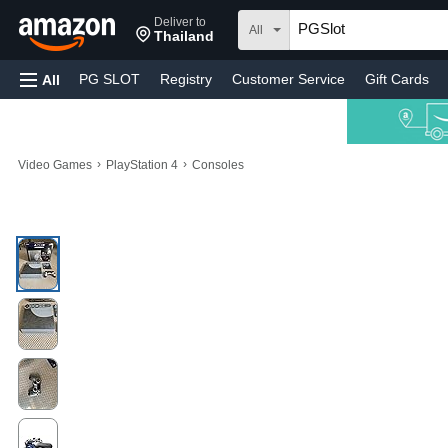
Deliver to
All
Thailand
PG SLOT
Registry
Customer Service
Gift Cards
All
›
›
Video Games
PlayStation 4
Consoles