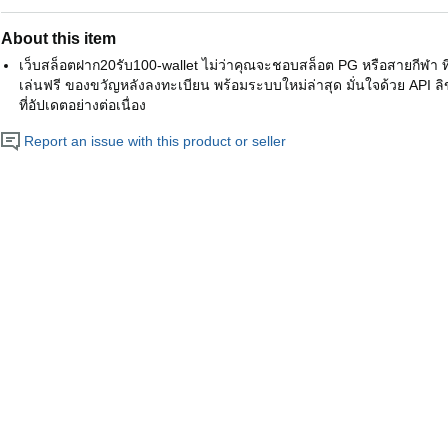
About this item
เว็บสล็อตฝาก20รับ100-wallet ไม่ว่าคุณจะชอบสล็อต PG หรือสายกีฬา ที่น
เล่นฟรี ของขวัญหลังลงทะเบียน พร้อมระบบใหม่ล่าสุด มั่นใจด้วย API ลิ
ที่อัปเดตอย่างต่อเนื่อง
Report an issue with this product or seller