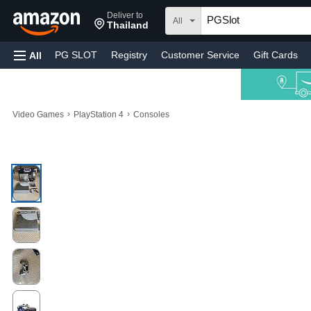
Deliver to
All
Thailand
PG SLOT
Registry
Customer Service
Gift Cards
All
›
›
Video Games
PlayStation 4
Consoles