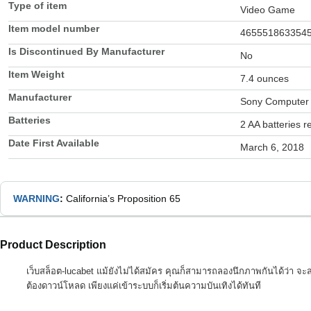
Type of item
Video Game
Item model number
465551863354
Is Discontinued By Manufacturer
No
Item Weight
7.4 ounces
Manufacturer
Sony Computer 
Batteries
2 AA batteries r
Date First Available
March 6, 2018
WARNING
:
California’s Proposition 65
Product Description
เว็บสล็อต-lucabet แม้ยังไม่ได้สมัคร คุณก็สามารถลองนึกภาพกันได้ว่า จะ
ต้องดาวน์โหลด เพียงแค่เข้าระบบก็เริ่มต้นความบันเทิงได้ทันที