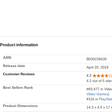
Product information
ASIN
B030236635
Release date
April 20, 2018
Customer Reviews
4.2
4.2 out of 5 star
Best Sellers Rank
#83,477 in Vid
Video Games
)
#116 in
PlaySta
Product Dimensions
14.3 x 4.5 x 17