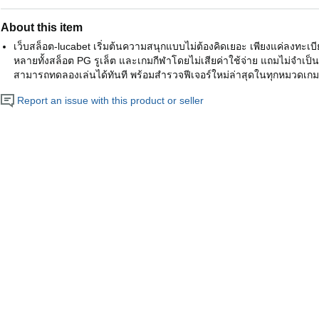
About this item
เว็บสล็อต-lucabet เริ่มต้นความสนุกแบบไม่ต้องคิดเยอะ เพียงแค่ลงทะเ
หลายทั้งสล็อต PG รูเล็ต และเกมกีฬาโดยไม่เสียค่าใช้จ่าย แถมไม่จำเป็น
สามารถทดลองเล่นได้ทันที พร้อมสำรวจฟีเจอร์ใหม่ล่าสุดในทุกหมวดเกม
Report an issue with this product or seller