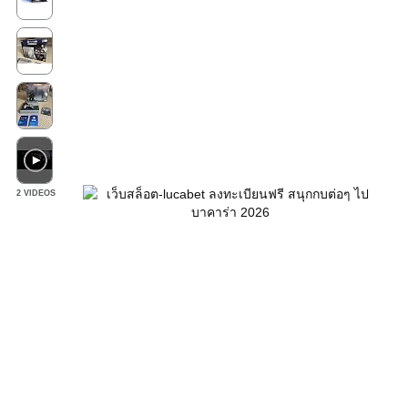
2 VIDEOS