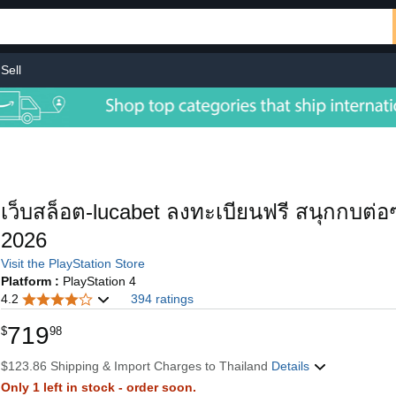
Sell
เว็บสล็อต-lucabet ลงทะเบียนฟรี สนุกกบต่อ
2026
Visit the PlayStation Store
Platform :
PlayStation 4
4.2
394 ratings
719
$
98
$123.86 Shipping & Import Charges to Thailand
Details
Only 1 left in stock - order soon.